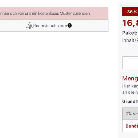
-36 %
en Sie sich von uns ein kostenloses Muster zusenden.
16,
Raumvisualisierer
Paket
Inhalt
Meng
Hier ka
an die 
Grundfl
Benöt