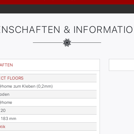
ENSCHAFTEN & INFORMATI
HAFTEN
ECT FLOORS
s@home zum Kle­ben (0,2mm)
bo­den
s@home
220
x 183 mm
­tik