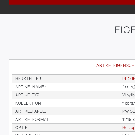
EIG
ARTIKELEIGENSC
HER­STEL­LER
:
PRO­J
AR­TI­KEL­NA­ME
:
floor
AR­TI­KEL­TYP
:
Vi­nyl­
KOL­LEK­TI­ON
:
floor
AR­TI­KEL­FAR­BE
:
PW 3
AR­TI­KEL­FOR­MAT
:
1219 
OP­TIK
:
Holz­op