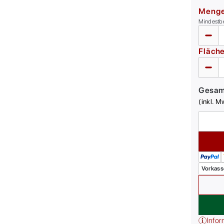
Meng
Mindestb
Fläch
Gesa
(inkl. M
Vorkass
Infor