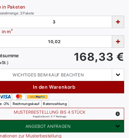
e
in Paketen
estellmenge:
3
Pakete
e
in m²
168,33
€
mtsumme
wSt.)
WICHTIGES BEIM KAUF BEACHTEN
In den Warenkorb
e -2%
Rechnungskauf
Ratenzahlung
MUSTERBESTELLUNG BIS 4 STÜCK
Regellieferzeit: 5-7 Werktage
ANGEBOT ANFRAGEN
mationen zur Musterbestellung