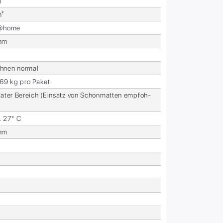
n
m²
s@home
mm
­nen nor­mal
,69 kg pro Pa­ket
va­ter Be­reich (Ein­satz von Schon­mat­ten emp­foh­
. 27° C
mm