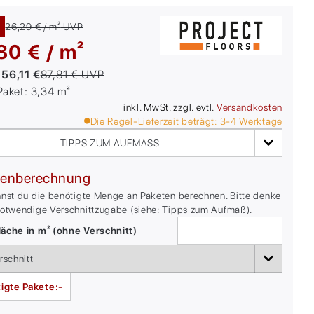
26,29 € / m²
UVP
80 € / m²
:
56,11 €
87,81 €
UVP
/Paket:
3,34
m²
inkl. MwSt. zzgl. evtl.
Versandkosten
Die Regel-Lieferzeit beträgt:
3-4
Werktage
TIPPS ZUM AUFMASS
enberechnung
nnst du die benötigte Menge an Paketen berechnen. Bitte denke
notwendige Verschnittzugabe (siehe: Tipps zum Aufmaß).
äche in m² (ohne Verschnitt)
igte Pakete:
-