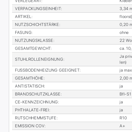
VER­LE­GE­ART
:
Kle­be
VER­PA­CKUNGS­EIN­HEIT
:
3,34 
AR­TI­KEL
:
floor
NUTZ­SCHICHT­STÄR­KE
:
0,20 
FA­SUNG
:
ohne
NUT­ZUNGS­KLAS­SE
:
22 Woh
GE­SAMT­GE­WICHT
:
ca. 10
Ja pri­
STUHL­ROL­LEN­EIG­NUNG
:
len)
FUSS­BO­DEN­HEI­ZUNG GE­EIG­NET
:
ja max
GE­SAMT­HÖ­HE
:
2,00 
AN­TI­STA­TISCH
:
ja
BRAND­SCHUTZ­KLAS­SE
:
Bfl-S1
CE-KENN­ZEICH­NUNG
:
ja
PHTHA­LA­TE-FREI
:
ja
RUTSCH­HEMM­STU­FE
:
R10
EMIS­SI­ON COV
:
A+