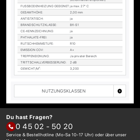
FUSS­BO­DEN­HEI­ZUNG GE­EIG­NET
:
ja max. 27° C
GE­SAMT­HÖ­HE
:
2,00 mm
AN­TI­STA­TISCH
:
ja
BRAND­SCHUTZ­KLAS­SE
:
Bfl-S1
CE-KENN­ZEICH­NUNG
:
ja
PHTHA­LA­TE-FREI
:
ja
RUTSCH­HEMM­STU­FE
:
R10
EMIS­SI­ON COV
:
A+
TREP­PEN­EIG­NUNG
:
Ja pri­va­ter Be­reich
TRITT­SCHALL­VER­BES­SE­RUNG
:
2 dB
GE­WICHT/M²
:
3,200
NUTZUNGSKLASSEN
Du hast Fragen?
0 45 02 - 50 20
Service & Bestellhotline
(Mo-Sa 10-17 Uhr) oder über
unser