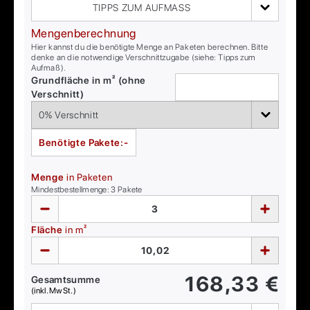
TIPPS ZUM AUFMASS
Mengenberechnung
Hier kannst du die benötigte Menge an Paketen berechnen. Bitte
denke an die notwendige Verschnittzugabe (siehe: Tipps zum
Aufmaß).
Grundfläche in m² (ohne
Verschnitt)
Benötigte Pakete:
-
Menge
in Paketen
Mindestbestellmenge:
3
Pakete
Fläche
in m²
168,33
€
Gesamtsumme
(inkl. MwSt.)