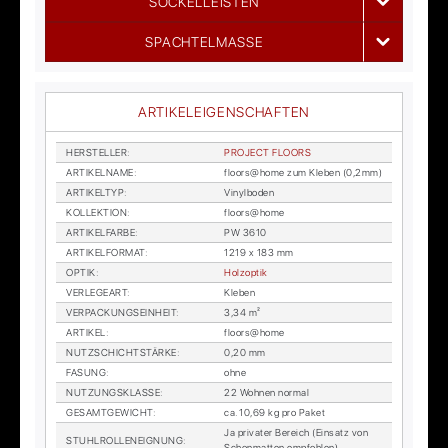
SOCKELLEISTEN
SPACHTELMASSE
ARTIKELEIGENSCHAFTEN
HER­STEL­LER
:
PRO­JECT FLOORS
AR­TI­KEL­NA­ME
:
floors@home zum Kle­ben (0,2mm)
AR­TI­KEL­TYP
:
Vi­nyl­bo­den
KOL­LEK­TI­ON
:
floors@home
AR­TI­KEL­FAR­BE
:
PW 3610
AR­TI­KEL­FOR­MAT
:
1219 x 183 mm
OP­TIK
:
Holz­op­tik
VER­LE­GE­ART
:
Kle­ben
VER­PA­CKUNGS­EIN­HEIT
:
3,34 m²
AR­TI­KEL
:
floors@home
NUTZ­SCHICHT­STÄR­KE
:
0,20 mm
FA­SUNG
:
ohne
NUT­ZUNGS­KLAS­SE
:
22 Woh­nen nor­mal
GE­SAMT­GE­WICHT
:
ca. 10,69 kg pro Pa­ket
Ja pri­va­ter Be­reich (Ein­satz von
STUHL­ROL­LEN­EIG­NUNG
:
Schon­mat­ten emp­foh­len)