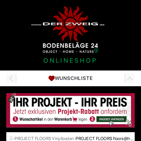
ONLINESHOP
WUNSCHLISTE
…
PROJECT FLOORS Vinylboden
PROJECT FLOORS floors@home