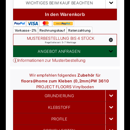
WICHTIGES BEIM KAUF BEACHTEN
In den Warenkorb
Vorkasse -2%
Rechnungskauf
Ratenzahlung
MUSTERBESTELLUNG BIS 4 STÜCK
Regellieferzeit: 5-7 Werktage
ANGEBOT ANFRAGEN
Informationen zur Musterbestellung
Wir empfehlen folgendes
Zubehör
für
floors@home zum Kleben (0,2mm)
PW 3610
PROJECT FLOORS
Vinylboden
GRUNDIERUNG
KLEBSTOFF
PROFILE