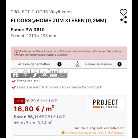
PROJECT FLOORS
Vinylboden
FLOORS@HOME ZUM KLEBEN (0,2MM)
Farbe:
PW 3610
Format:
1219 x 183 mm
Farbtöne der Bilder können vom Original stark abweichen, bitte lassen Sie sich von
uns ein kostenloses Muster zusenden.
Artikeleigenschaften
Raumvisualisierer
Phthalate-frei
Einsatz in allen Wohn- und Objektbereichen möglich
26,29 € / m²
UVP
-36 %
16,80 € / m²
Paket:
56,11 €
87,81 €
UVP
Inhalt/Paket:
3,34
m²
inkl. MwSt. zzgl. evtl.
Versandkosten
Die Regel-Lieferzeit beträgt:
3-4
Werktage