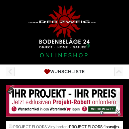
ONLINESHOP
WUNSCHLISTE
…
PROJECT FLOORS Vinylboden
PROJECT FLOORS floors@home