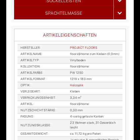
SOCKELLEISTEN
SPACHTELMASSE
ARTIKELEIGENSCHAFTEN
HER­STEL­LER
:
PRO­JECT FLOORS
AR­TI­KEL­NA­ME
:
floors@home zum Kle­ben (0,3mm)
AR­TI­KEL­TYP
:
Vi­nyl­bo­den
KOL­LEK­TI­ON
:
floors@home
AR­TI­KEL­FAR­BE
:
PW 1250
AR­TI­KEL­FOR­MAT
:
1219 x 183 mm
OP­TIK
:
Holz­op­tik
VER­LE­GE­ART
:
Kle­ben
VER­PA­CKUNGS­EIN­HEIT
:
3,34 m²
AR­TI­KEL
:
floors@home
NUTZ­SCHICHT­STÄR­KE
:
0,30 mm
FA­SUNG
:
4-sei­tig ge­fas­te Kan­ten
23 Woh­nen stark, 31 Ge­werb­lich
NUT­ZUNGS­KLAS­SE
:
leicht
GE­SAMT­GE­WICHT
:
ca. 11,72 kg pro Pa­ket
Ja pri­va­ter & ge­werb­li­cher Be­reich