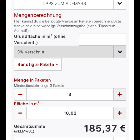
TIPPS ZUM AUFMASS
Mengenberechnung
Hier kannst du die benötigte Menge an Paketen berechnen. Bitte
denke an die notwendige Verschnittzugabe (siehe: Tipps zum
Aufmaß).
Grundfläche in m² (ohne
Verschnitt)
Benötigte Pakete:
-
Menge
in Paketen
Mindestbestellmenge:
3
Pakete
Fläche
in m²
185,37
€
Gesamtsumme
(inkl. MwSt.)