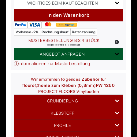
WICHTIGES BEIM KAUF BEACHTEN
In den Warenkorb
Vorkasse -2%
Rechnungskauf
Ratenzahlung
MUSTERBESTELLUNG BIS 4 STÜCK
Regellieferzeit: 5-7 Werktage
ANGEBOT ANFRAGEN
Informationen zur Musterbestellung
Wir empfehlen folgendes
Zubehör
für
floors@home zum Kleben (0,3mm)
PW 1250
PROJECT FLOORS
Vinylboden
GRUNDIERUNG
KLEBSTOFF
PROFILE