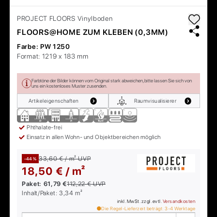
PROJECT FLOORS
Vinylboden
FLOORS@HOME ZUM KLEBEN (0,3MM)
Farbe:
PW 1250
Format:
1219 x 183 mm
Farbtöne der Bilder können vom Original stark abweichen, bitte lassen Sie sich von
uns ein kostenloses Muster zusenden.
Artikeleigenschaften
Raumvisualisierer
Phthalate-frei
Einsatz in allen Wohn- und Objektbereichen möglich
33,60 € / m²
UVP
-44 %
18,50 € / m²
Paket:
61,79 €
112,22 €
UVP
Inhalt/Paket:
3,34
m²
inkl. MwSt. zzgl. evtl.
Versandkosten
Die Regel-Lieferzeit beträgt:
3-4
Werktage