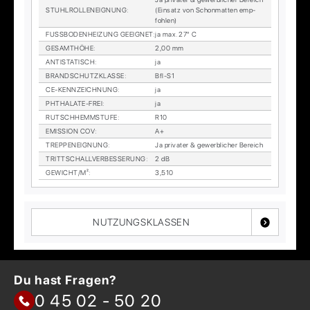
STUHL­ROL­LEN­EIG­NUNG
:
(Ein­satz von Schon­mat­ten emp­
foh­len)
FUSS­BO­DEN­HEI­ZUNG GE­EIG­NET
:
ja max. 27° C
GE­SAMT­HÖ­HE
:
2,00 mm
AN­TI­STA­TISCH
:
ja
BRAND­SCHUTZ­KLAS­SE
:
Bfl-S1
CE-KENN­ZEICH­NUNG
:
ja
PHTHA­LA­TE-FREI
:
ja
RUTSCH­HEMM­STU­FE
:
R10
EMIS­SI­ON COV
:
A+
TREP­PEN­EIG­NUNG
:
Ja pri­va­ter & ge­werb­li­cher Be­reich
TRITT­SCHALL­VER­BES­SE­RUNG
:
2 dB
GE­WICHT/M²
:
3,510
NUTZUNGSKLASSEN
Du hast Fragen?
0 45 02 - 50 20