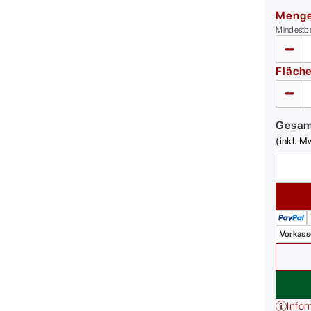
Meng
Mindestb
Fläch
Gesa
(inkl. M
Vorkass
Infor