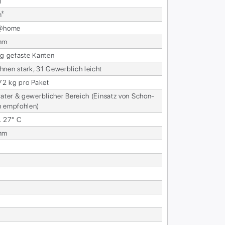
n
m²
s@home
mm
ig ge­fas­te Kan­ten
­nen stark, 31 Ge­werb­lich leicht
,72 kg pro Pa­ket
va­ter & ge­werb­li­cher Be­reich (Ein­satz von Schon­
n emp­foh­len)
. 27° C
mm