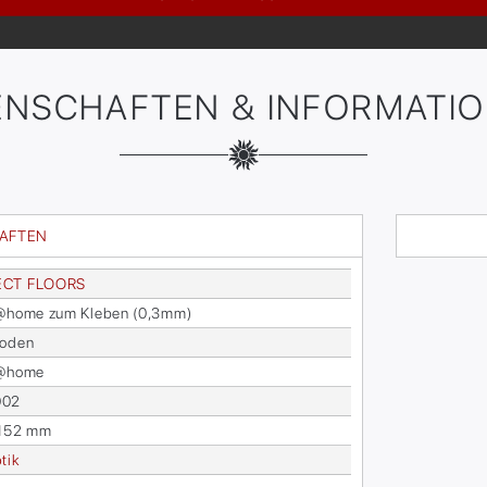
ENSCHAFTEN & INFORMATI
HAFTEN
ECT FLOORS
s@home zum Kle­ben (0,3mm)
bo­den
s@home
002
 152 mm
­tik