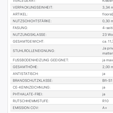
VER­LE­GE­ART
:
Kle­be
VER­PA­CKUNGS­EIN­HEIT
:
3,34 
AR­TI­KEL
:
floor
NUTZ­SCHICHT­STÄR­KE
:
0,30 
FA­SUNG
:
4-sei­t
NUT­ZUNGS­KLAS­SE
:
23 Woh
GE­SAMT­GE­WICHT
:
ca. 11
Ja pri­
STUHL­ROL­LEN­EIG­NUNG
:
mat­te
FUSS­BO­DEN­HEI­ZUNG GE­EIG­NET
:
ja max
GE­SAMT­HÖ­HE
:
2,00 
AN­TI­STA­TISCH
:
ja
BRAND­SCHUTZ­KLAS­SE
:
Bfl-S1
CE-KENN­ZEICH­NUNG
:
ja
PHTHA­LA­TE-FREI
:
ja
RUTSCH­HEMM­STU­FE
:
R10
EMIS­SI­ON COV
:
A+