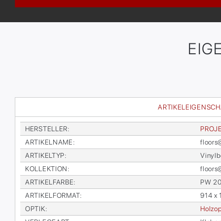
EIG
ARTIKELEIGENSC
HER­STEL­LER
:
PRO­J
AR­TI­KEL­NA­ME
:
floor
AR­TI­KEL­TYP
:
Vi­nyl­
KOL­LEK­TI­ON
:
floor
AR­TI­KEL­FAR­BE
:
PW 2
AR­TI­KEL­FOR­MAT
:
914 x
OP­TIK
:
Holz­op