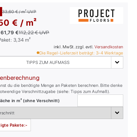
33,60 € / m²
UVP
50 € / m²
:
61,79 €
112,22 €
UVP
/Paket:
3,34
m²
inkl. MwSt. zzgl. evtl.
Versandkosten
Die Regel-Lieferzeit beträgt:
3-4
Werktage
TIPPS ZUM AUFMASS
enberechnung
nnst du die benötigte Menge an Paketen berechnen. Bitte denke
notwendige Verschnittzugabe (siehe: Tipps zum Aufmaß).
äche in m² (ohne Verschnitt)
igte Pakete:
-