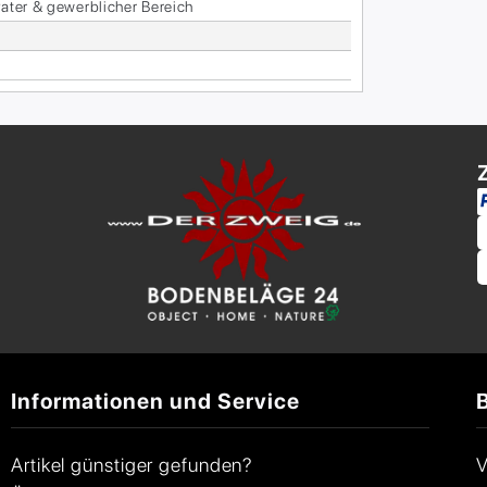
va­ter & ge­werb­li­cher Be­reich
Informationen und Service
Artikel günstiger gefunden?
V