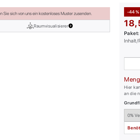
-44 %
en Sie sich von uns ein kostenloses Muster zusenden.
18,
Raumvisualisierer
Paket
Inhalt
Meng
Hier ka
an die 
Grundfl
Benöt