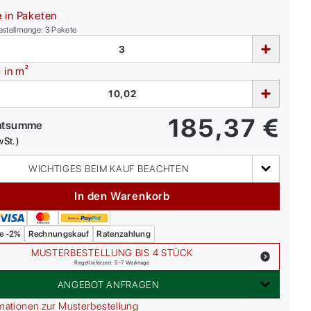
e
in Paketen
estellmenge:
3
Pakete
e
in m²
185,37
€
mtsumme
wSt.)
WICHTIGES BEIM KAUF BEACHTEN
In den Warenkorb
e -2%
Rechnungskauf
Ratenzahlung
MUSTERBESTELLUNG BIS 4 STÜCK
Regellieferzeit: 5-7 Werktage
ANGEBOT ANFRAGEN
mationen zur Musterbestellung