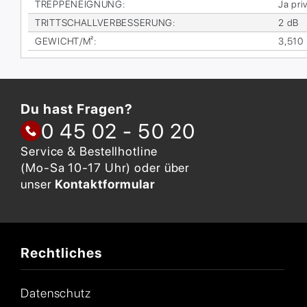
TREP­PEN­EIG­NUNG
:
Ja pri­
TRITT­SCHALL­VER­BES­SE­RUNG
:
2 dB
GE­WICHT/M²
:
3,510
Du hast Fragen?
0 45 02 - 50 20
Service & Bestellhotline
(Mo-Sa 10-17 Uhr) oder über
unser
Kontaktformular
Rechtliches
Datenschutz