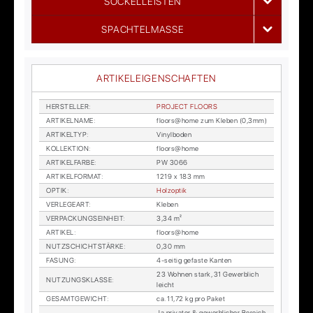
SOCKELLEISTEN
SPACHTELMASSE
ARTIKELEIGENSCHAFTEN
HER­STEL­LER
:
PRO­JECT FLOORS
AR­TI­KEL­NA­ME
:
floors@home zum Kle­ben (0,3mm)
AR­TI­KEL­TYP
:
Vi­nyl­bo­den
KOL­LEK­TI­ON
:
floors@home
AR­TI­KEL­FAR­BE
:
PW 3066
AR­TI­KEL­FOR­MAT
:
1219 x 183 mm
OP­TIK
:
Holz­op­tik
VER­LE­GE­ART
:
Kle­ben
VER­PA­CKUNGS­EIN­HEIT
:
3,34 m²
AR­TI­KEL
:
floors@home
NUTZ­SCHICHT­STÄR­KE
:
0,30 mm
FA­SUNG
:
4-sei­tig ge­fas­te Kan­ten
23 Woh­nen stark, 31 Ge­werb­lich
NUT­ZUNGS­KLAS­SE
:
leicht
GE­SAMT­GE­WICHT
:
ca. 11,72 kg pro Pa­ket
Ja pri­va­ter & ge­werb­li­cher Be­reich