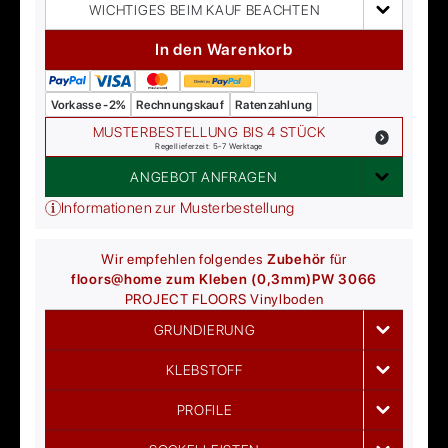
WICHTIGES BEIM KAUF BEACHTEN
In den Warenkorb
Vorkasse -2%
Rechnungskauf
Ratenzahlung
MUSTERBESTELLUNG BIS 4 STÜCK
Regellieferzeit: 5-7 Werktage
ANGEBOT ANFRAGEN
Informationen zur Musterbestellung
Wir empfehlen folgendes
Zubehör
für
floors@home zum Kleben (0,3mm)
PW 3066
PROJECT FLOORS
Vinylboden
GRUNDIERUNG
KLEBSTOFF
PROFILE