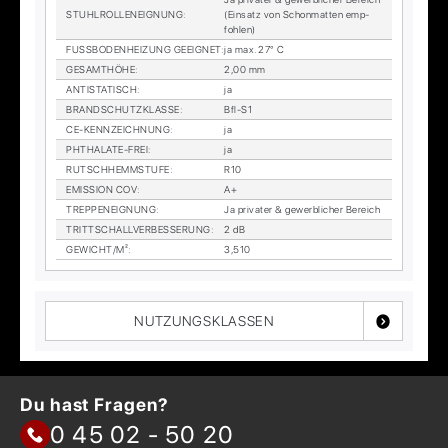
STUHL­ROL­LEN­EIG­NUNG
:
(Ein­satz von Schon­mat­ten emp­
foh­len)
FUSS­BO­DEN­HEI­ZUNG GE­EIG­NET
:
ja max. 27° C
GE­SAMT­HÖ­HE
:
2,00 mm
AN­TI­STA­TISCH
:
ja
BRAND­SCHUTZ­KLAS­SE
:
Bfl-S1
CE-KENN­ZEICH­NUNG
:
ja
PHTHA­LA­TE-FREI
:
ja
RUTSCH­HEMM­STU­FE
:
R10
EMIS­SI­ON COV
:
A+
TREP­PEN­EIG­NUNG
:
Ja pri­va­ter & ge­werb­li­cher Be­reich
TRITT­SCHALL­VER­BES­SE­RUNG
:
2 dB
GE­WICHT/M²
:
3,510
NUTZUNGSKLASSEN
Du hast Fragen?
0 45 02 - 50 20