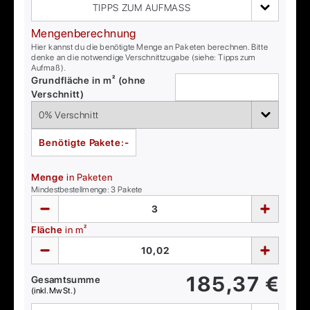
TIPPS ZUM AUFMASS
Mengenberechnung
Hier kannst du die benötigte Menge an Paketen berechnen. Bitte
denke an die notwendige Verschnittzugabe (siehe: Tipps zum
Aufmaß).
Grundfläche in m² (ohne
Verschnitt)
Benötigte Pakete:
-
Menge
in Paketen
Mindestbestellmenge:
3
Pakete
Fläche
in m²
185,37
€
Gesamtsumme
(inkl. MwSt.)