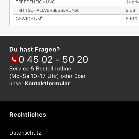
TREP­PEN­EIG­NUNG
:
Ja pri­
TRITT­SCHALL­VER­BES­SE­RUNG
:
2 dB
GE­WICHT/M²
:
3,510
Du hast Fragen?
0 45 02 - 50 20
Service & Bestellhotline
(Mo-Sa 10-17 Uhr) oder über
unser
Kontaktformular
Rechtliches
Datenschutz