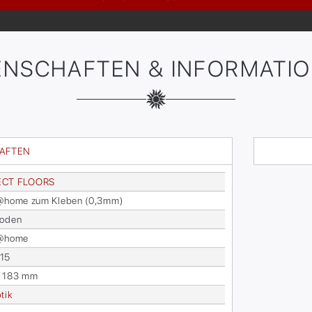
ENSCHAFTEN & INFORMATI
HAFTEN
ECT FLOORS
s@home zum Kle­ben (0,3mm)
bo­den
s@home
15
x 183 mm
­tik