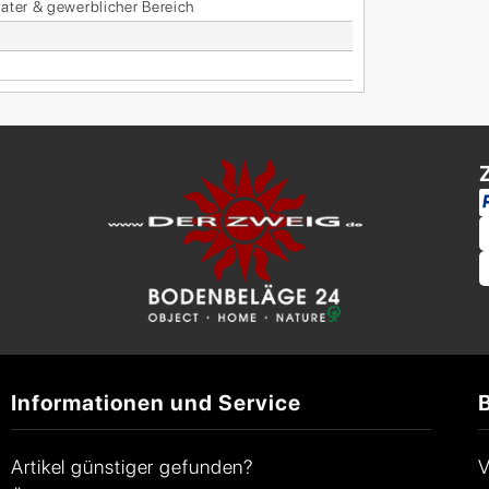
va­ter & ge­werb­li­cher Be­reich
Informationen und Service
Artikel günstiger gefunden?
V