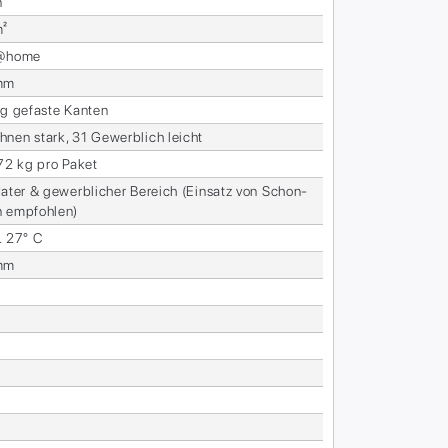
n
m²
s@home
mm
ig ge­fas­te Kan­ten
­nen stark, 31 Ge­werb­lich leicht
,72 kg pro Pa­ket
va­ter & ge­werb­li­cher Be­reich (Ein­satz von Schon­
n emp­foh­len)
. 27° C
mm