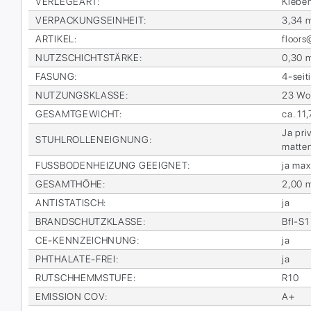
VER­LE­GE­ART
:
Kle­be
VER­PA­CKUNGS­EIN­HEIT
:
3,34 
AR­TI­KEL
:
floor
NUTZ­SCHICHT­STÄR­KE
:
0,30 
FA­SUNG
:
4-sei­t
NUT­ZUNGS­KLAS­SE
:
23 Woh
GE­SAMT­GE­WICHT
:
ca. 11
Ja pri­
STUHL­ROL­LEN­EIG­NUNG
:
mat­te
FUSS­BO­DEN­HEI­ZUNG GE­EIG­NET
:
ja max
GE­SAMT­HÖ­HE
:
2,00 
AN­TI­STA­TISCH
:
ja
BRAND­SCHUTZ­KLAS­SE
:
Bfl-S1
CE-KENN­ZEICH­NUNG
:
ja
PHTHA­LA­TE-FREI
:
ja
RUTSCH­HEMM­STU­FE
:
R10
EMIS­SI­ON COV
:
A+