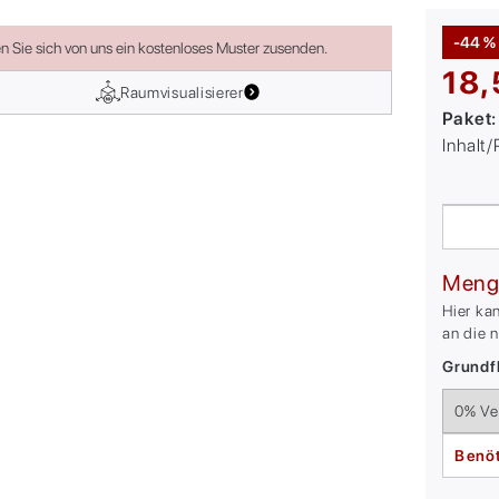
-44 %
en Sie sich von uns ein kostenloses Muster zusenden.
18,
Raumvisualisierer
Paket
Inhalt
Meng
Hier ka
an die 
Grundfl
Benöt