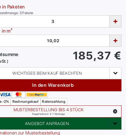
e
in Paketen
estellmenge:
3
Pakete
e
in m²
185,37
€
mtsumme
wSt.)
WICHTIGES BEIM KAUF BEACHTEN
In den Warenkorb
e -2%
Rechnungskauf
Ratenzahlung
MUSTERBESTELLUNG BIS 4 STÜCK
Regellieferzeit: 5-7 Werktage
ANGEBOT ANFRAGEN
mationen zur Musterbestellung