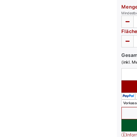
Meng
Mindestb
Fläch
Gesa
(inkl. M
Vorkass
Infor