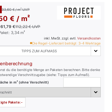
33,60 € / m²
UVP
50 € / m²
:
61,79 €
112,22 €
UVP
/Paket:
3,34
m²
inkl. MwSt. zzgl. evtl.
Versandkosten
Die Regel-Lieferzeit beträgt:
3-4
Werktage
TIPPS ZUM AUFMASS
enberechnung
nnst du die benötigte Menge an Paketen berechnen. Bitte denke
notwendige Verschnittzugabe (siehe: Tipps zum Aufmaß).
äche in m² (ohne Verschnitt)
igte Pakete:
-