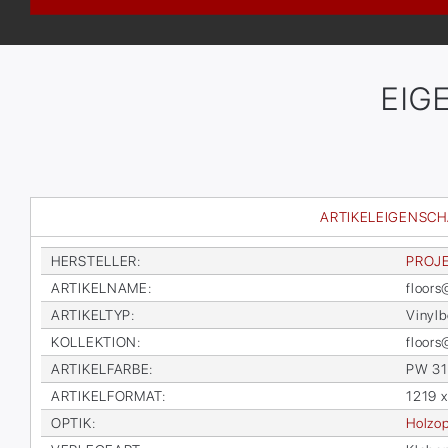
EIG
ARTIKELEIGENSC
HER­STEL­LER
:
PRO­J
AR­TI­KEL­NA­ME
:
floor
AR­TI­KEL­TYP
:
Vi­nyl­
KOL­LEK­TI­ON
:
floor
AR­TI­KEL­FAR­BE
:
PW 31
AR­TI­KEL­FOR­MAT
:
1219 
OP­TIK
:
Holz­op