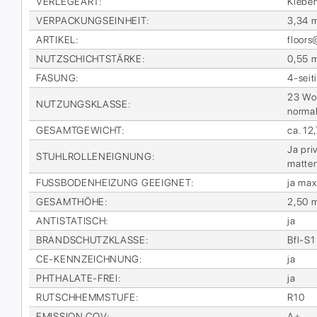
VER­LE­GE­ART
:
Kle­be
VER­PA­CKUNGS­EIN­HEIT
:
3,34 
AR­TI­KEL
:
floor
NUTZ­SCHICHT­STÄR­KE
:
0,55 
FA­SUNG
:
4-sei­t
23 Woh­
NUT­ZUNGS­KLAS­SE
:
nor­ma
GE­SAMT­GE­WICHT
:
ca. 12
Ja pri­
STUHL­ROL­LEN­EIG­NUNG
:
mat­te
FUSS­BO­DEN­HEI­ZUNG GE­EIG­NET
:
ja max
GE­SAMT­HÖ­HE
:
2,50 
AN­TI­STA­TISCH
:
ja
BRAND­SCHUTZ­KLAS­SE
:
Bfl-S1
CE-KENN­ZEICH­NUNG
:
ja
PHTHA­LA­TE-FREI
:
ja
RUTSCH­HEMM­STU­FE
:
R10
EMIS­SI­ON COV
:
A+