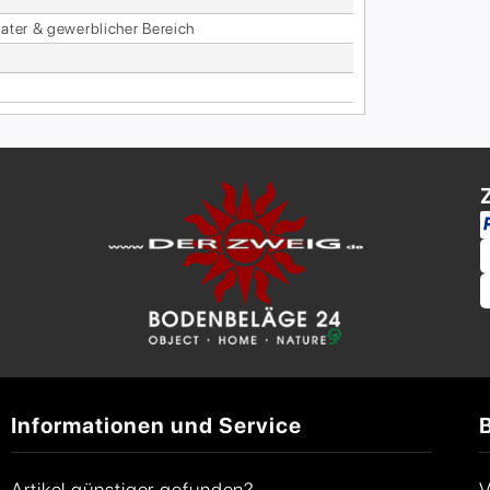
va­ter & ge­werb­li­cher Be­reich
Informationen und Service
Artikel günstiger gefunden?
V