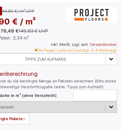
44,80 € / m²
UVP
90 € / m²
:
76,49 €
149,63 €
UVP
/Paket:
3,34
m²
inkl. MwSt. zzgl. evtl.
Versandkosten
Die Regel-Lieferzeit beträgt:
3-4
Werktage
TIPPS ZUM AUFMASS
enberechnung
nnst du die benötigte Menge an Paketen berechnen. Bitte denke
notwendige Verschnittzugabe (siehe: Tipps zum Aufmaß).
äche in m² (ohne Verschnitt)
igte Pakete:
-