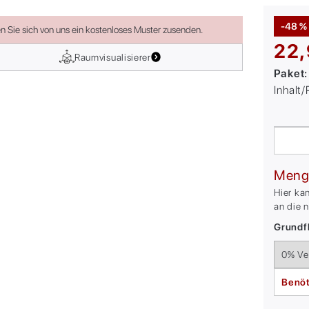
-48 %
en Sie sich von uns ein kostenloses Muster zusenden.
22,
Raumvisualisierer
Paket
Inhalt
Meng
Hier ka
an die 
Grundfl
Benöt