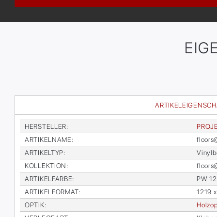
EIG
ARTIKELEIGENSC
HER­STEL­LER
:
PRO­J
AR­TI­KEL­NA­ME
:
floors
AR­TI­KEL­TYP
:
Vi­nyl­
KOL­LEK­TI­ON
:
floor
AR­TI­KEL­FAR­BE
:
PW 1
AR­TI­KEL­FOR­MAT
:
1219 
OP­TIK
:
Holz­op