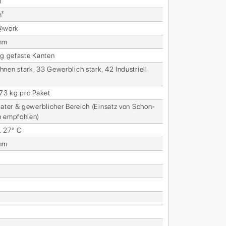
n
m²
s@work
mm
ig ge­fas­te Kan­ten
nen stark, 33 Ge­werb­lich stark, 42 In­dus­tri­ell
l
,73 kg pro Pa­ket
va­ter & ge­werb­li­cher Be­reich (Ein­satz von Schon­
n emp­foh­len)
. 27° C
mm