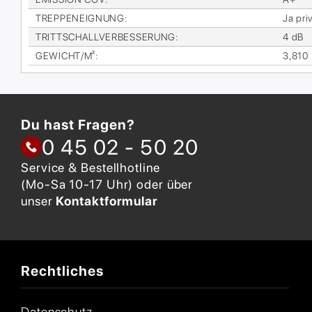
TREP­PEN­EIG­NUNG
:
Ja pri­
TRITT­SCHALL­VER­BES­SE­RUNG
:
4 dB
GE­WICHT/M²
:
3,810
Du hast Fragen?
0 45 02 - 50 20
Service & Bestellhotline
(Mo-Sa 10-17 Uhr) oder über
unser
Kontaktformular
Rechtliches
Datenschutz