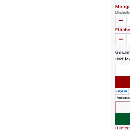
Meng
Mindestb
Fläch
Gesa
(inkl. M
Vorkass
Infor