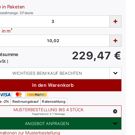
e
in Paketen
estellmenge:
3
Pakete
e
in m²
229,47
€
mtsumme
wSt.)
WICHTIGES BEIM KAUF BEACHTEN
In den Warenkorb
e -2%
Rechnungskauf
Ratenzahlung
MUSTERBESTELLUNG BIS 4 STÜCK
Regellieferzeit: 5-7 Werktage
ANGEBOT ANFRAGEN
mationen zur Musterbestellung