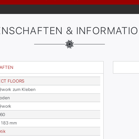
ENSCHAFTEN & INFORMATI
HAFTEN
ECT FLOORS
@work zum Kle­ben
bo­den
s@work
260
x 183 mm
­tik