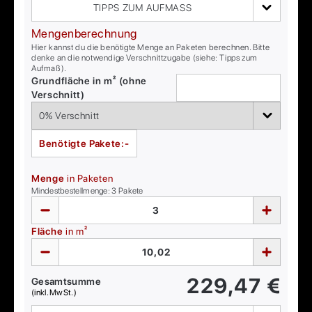
TIPPS ZUM AUFMASS
Mengenberechnung
Hier kannst du die benötigte Menge an Paketen berechnen. Bitte
denke an die notwendige Verschnittzugabe (siehe: Tipps zum
Aufmaß).
Grundfläche in m² (ohne
Verschnitt)
Benötigte Pakete:
-
Menge
in Paketen
Mindestbestellmenge:
3
Pakete
Fläche
in m²
229,47
€
Gesamtsumme
(inkl. MwSt.)