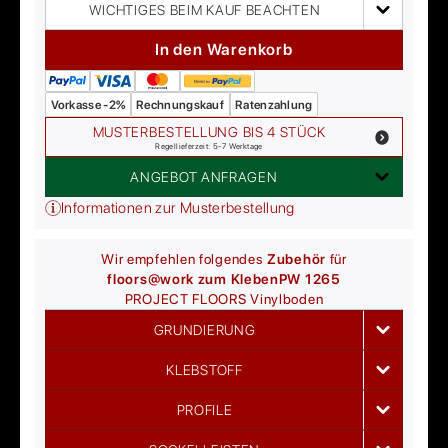
WICHTIGES BEIM KAUF BEACHTEN
In den Warenkorb
Vorkasse -2%
Rechnungskauf
Ratenzahlung
MUSTERBESTELLUNG BIS 4 STÜCK
Regellieferzeit: 5-7 Werktage
ANGEBOT ANFRAGEN
Informationen zur Musterbestellung
Wir empfehlen folgendes
Zubehör
für
floors@work zum Kleben
PW 1265
PROJECT FLOORS
Vinylboden
GRUNDIERUNG
KLEBSTOFF
PROFILE