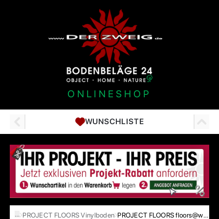
ONLINESHOP
WUNSCHLISTE
…
PROJECT FLOORS Vinylboden
PROJECT FLOORS floors@work