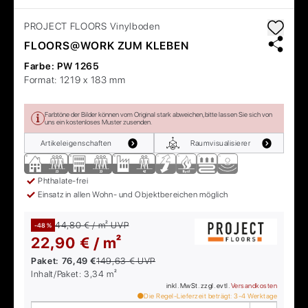
PROJECT FLOORS
Vinylboden
FLOORS@WORK ZUM KLEBEN
Farbe:
PW 1265
Format:
1219 x 183 mm
Farbtöne der Bilder können vom Original stark abweichen, bitte lassen Sie sich von
uns ein kostenloses Muster zusenden.
Artikeleigenschaften
Raumvisualisierer
Phthalate-frei
Einsatz in allen Wohn- und Objektbereichen möglich
44,80 € / m²
UVP
-48 %
22,90 € / m²
Paket:
76,49 €
149,63 €
UVP
Inhalt/Paket:
3,34
m²
inkl. MwSt. zzgl. evtl.
Versandkosten
Die Regel-Lieferzeit beträgt:
3-4
Werktage