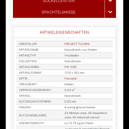
SOCKELLEISTEN
SPACHTELMASSE
ARTIKELEIGENSCHAFTEN
HER­STEL­LER
:
PRO­JECT FLOORS
AR­TI­KEL­NA­ME
:
floors@work zum Kle­ben
AR­TI­KEL­TYP
:
Vi­nyl­bo­den
KOL­LEK­TI­ON
:
floors@work
AR­TI­KEL­FAR­BE
:
PW 1265
AR­TI­KEL­FOR­MAT
:
1219 x 183 mm
OP­TIK
:
Holz­op­tik
VER­LE­GE­ART
:
Kle­ben
VER­PA­CKUNGS­EIN­HEIT
:
3,34 m²
AR­TI­KEL
:
floors@work
NUTZ­SCHICHT­STÄR­KE
:
0,55 mm
FA­SUNG
:
4-sei­tig ge­fas­te Kan­ten
23 Woh­nen stark, 33 Ge­werb­lich
NUT­ZUNGS­KLAS­SE
:
stark, 42 In­dus­tri­ell nor­mal
GE­SAMT­GE­WICHT
:
ca. 12,73 kg pro Pa­ket
Ja pri­va­ter & ge­werb­li­cher Be­reich