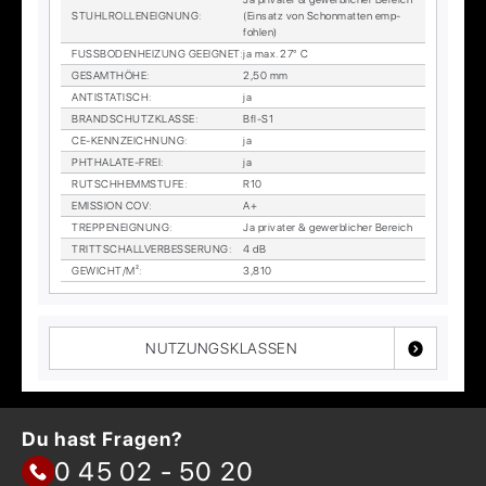
STUHL­ROL­LEN­EIG­NUNG
:
(Ein­satz von Schon­mat­ten emp­
foh­len)
FUSS­BO­DEN­HEI­ZUNG GE­EIG­NET
:
ja max. 27° C
GE­SAMT­HÖ­HE
:
2,50 mm
AN­TI­STA­TISCH
:
ja
BRAND­SCHUTZ­KLAS­SE
:
Bfl-S1
CE-KENN­ZEICH­NUNG
:
ja
PHTHA­LA­TE-FREI
:
ja
RUTSCH­HEMM­STU­FE
:
R10
EMIS­SI­ON COV
:
A+
TREP­PEN­EIG­NUNG
:
Ja pri­va­ter & ge­werb­li­cher Be­reich
TRITT­SCHALL­VER­BES­SE­RUNG
:
4 dB
GE­WICHT/M²
:
3,810
NUTZUNGSKLASSEN
Du hast Fragen?
0 45 02 - 50 20