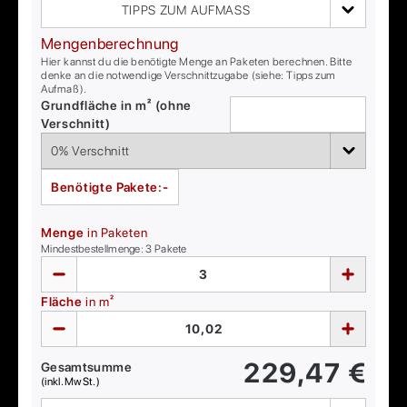
TIPPS ZUM AUFMASS
Mengenberechnung
Hier kannst du die benötigte Menge an Paketen berechnen. Bitte
denke an die notwendige Verschnittzugabe (siehe: Tipps zum
Aufmaß).
Grundfläche in m² (ohne
Verschnitt)
Benötigte Pakete:
-
Menge
in Paketen
Mindestbestellmenge:
3
Pakete
Fläche
in m²
229,47
€
Gesamtsumme
(inkl. MwSt.)