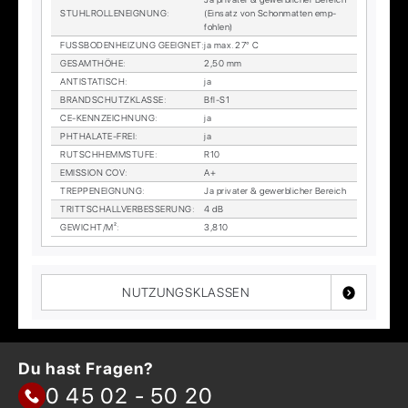
STUHL­ROL­LEN­EIG­NUNG
:
(Ein­satz von Schon­mat­ten emp­
foh­len)
FUSS­BO­DEN­HEI­ZUNG GE­EIG­NET
:
ja max. 27° C
GE­SAMT­HÖ­HE
:
2,50 mm
AN­TI­STA­TISCH
:
ja
BRAND­SCHUTZ­KLAS­SE
:
Bfl-S1
CE-KENN­ZEICH­NUNG
:
ja
PHTHA­LA­TE-FREI
:
ja
RUTSCH­HEMM­STU­FE
:
R10
EMIS­SI­ON COV
:
A+
TREP­PEN­EIG­NUNG
:
Ja pri­va­ter & ge­werb­li­cher Be­reich
TRITT­SCHALL­VER­BES­SE­RUNG
:
4 dB
GE­WICHT/M²
:
3,810
NUTZUNGSKLASSEN
Du hast Fragen?
0 45 02 - 50 20