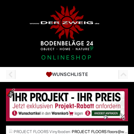
ONLINESHOP
WUNSCHLISTE
…
PROJECT FLOORS Vinylboden
PROJECT FLOORS floors@work