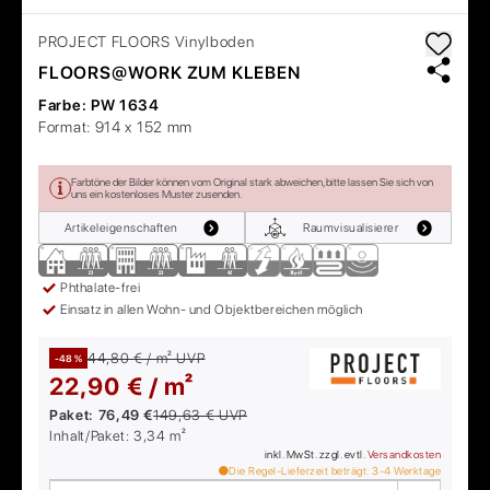
PROJECT FLOORS
Vinylboden
FLOORS@WORK ZUM KLEBEN
Farbe:
PW 1634
Format:
914 x 152 mm
Farbtöne der Bilder können vom Original stark abweichen, bitte lassen Sie sich von
uns ein kostenloses Muster zusenden.
Artikeleigenschaften
Raumvisualisierer
Phthalate-frei
Einsatz in allen Wohn- und Objektbereichen möglich
44,80 € / m²
UVP
-48 %
22,90 € / m²
Paket:
76,49 €
149,63 €
UVP
Inhalt/Paket:
3,34
m²
inkl. MwSt. zzgl. evtl.
Versandkosten
Die Regel-Lieferzeit beträgt:
3-4
Werktage