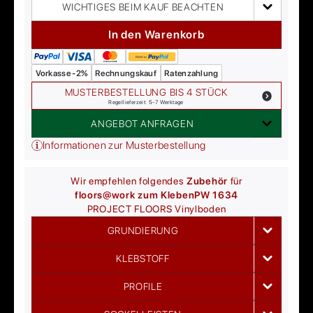
WICHTIGES BEIM KAUF BEACHTEN
In den Warenkorb
Vorkasse -2%
Rechnungskauf
Ratenzahlung
MUSTERBESTELLUNG BIS 4 STÜCK
Regellieferzeit: 5-7 Werktage
ANGEBOT ANFRAGEN
Informationen zur Musterbestellung
Wir empfehlen folgendes
Zubehör
für
floors@work zum Kleben
PW 1634
PROJECT FLOORS
Vinylboden
GRUNDIERUNG
KLEBSTOFF
PROFILE