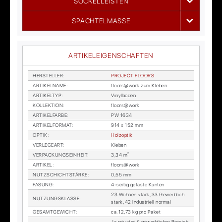
SOCKELLEISTEN
SPACHTELMASSE
ARTIKELEIGENSCHAFTEN
HER­STEL­LER
:
PRO­JECT FLOORS
AR­TI­KEL­NA­ME
:
floors@work zum Kle­ben
AR­TI­KEL­TYP
:
Vi­nyl­bo­den
KOL­LEK­TI­ON
:
floors@work
AR­TI­KEL­FAR­BE
:
PW 1634
AR­TI­KEL­FOR­MAT
:
914 x 152 mm
OP­TIK
:
Holz­op­tik
VER­LE­GE­ART
:
Kle­ben
VER­PA­CKUNGS­EIN­HEIT
:
3,34 m²
AR­TI­KEL
:
floors@work
NUTZ­SCHICHT­STÄR­KE
:
0,55 mm
FA­SUNG
:
4-sei­tig ge­fas­te Kan­ten
23 Woh­nen stark, 33 Ge­werb­lich
NUT­ZUNGS­KLAS­SE
:
stark, 42 In­dus­tri­ell nor­mal
GE­SAMT­GE­WICHT
:
ca. 12,73 kg pro Pa­ket
Ja pri­va­ter & ge­werb­li­cher Be­reich