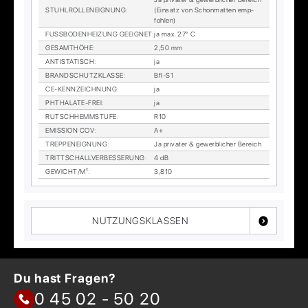
STUHL­ROL­LEN­EIG­NUNG
:
(Ein­satz von Schon­mat­ten emp­
foh­len)
FUSS­BO­DEN­HEI­ZUNG GE­EIG­NET
:
ja max. 27° C
GE­SAMT­HÖ­HE
:
2,50 mm
AN­TI­STA­TISCH
:
ja
BRAND­SCHUTZ­KLAS­SE
:
Bfl-S1
CE-KENN­ZEICH­NUNG
:
ja
PHTHA­LA­TE-FREI
:
ja
RUTSCH­HEMM­STU­FE
:
R10
EMIS­SI­ON COV
:
A+
TREP­PEN­EIG­NUNG
:
Ja pri­va­ter & ge­werb­li­cher Be­reich
TRITT­SCHALL­VER­BES­SE­RUNG
:
4 dB
GE­WICHT/M²
:
3,810
NUTZUNGSKLASSEN
Du hast Fragen?
0 45 02 - 50 20