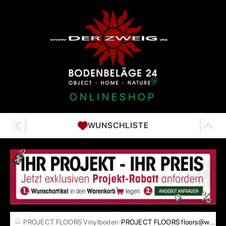
ONLINESHOP
WUNSCHLISTE
…
PROJECT FLOORS Vinylboden
PROJECT FLOORS floors@work