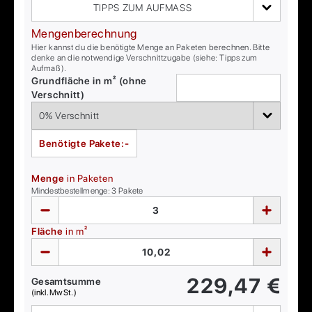
TIPPS ZUM AUFMASS
Mengenberechnung
Hier kannst du die benötigte Menge an Paketen berechnen. Bitte
denke an die notwendige Verschnittzugabe (siehe: Tipps zum
Aufmaß).
Grundfläche in m² (ohne
Verschnitt)
Benötigte Pakete:
-
Menge
in Paketen
Mindestbestellmenge:
3
Pakete
Fläche
in m²
229,47
€
Gesamtsumme
(inkl. MwSt.)