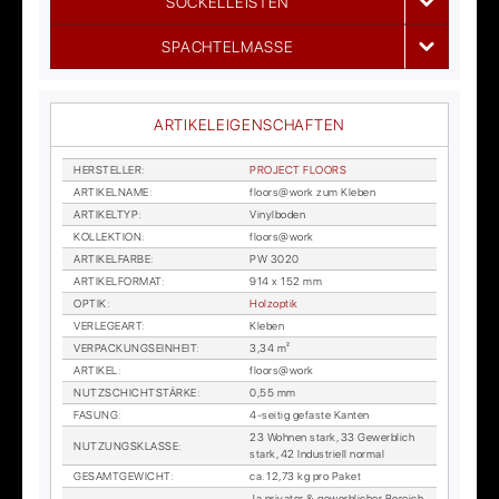
SOCKELLEISTEN
SPACHTELMASSE
ARTIKELEIGENSCHAFTEN
HER­STEL­LER
:
PRO­JECT FLOORS
AR­TI­KEL­NA­ME
:
floors@work zum Kle­ben
AR­TI­KEL­TYP
:
Vi­nyl­bo­den
KOL­LEK­TI­ON
:
floors@work
AR­TI­KEL­FAR­BE
:
PW 3020
AR­TI­KEL­FOR­MAT
:
914 x 152 mm
OP­TIK
:
Holz­op­tik
VER­LE­GE­ART
:
Kle­ben
VER­PA­CKUNGS­EIN­HEIT
:
3,34 m²
AR­TI­KEL
:
floors@work
NUTZ­SCHICHT­STÄR­KE
:
0,55 mm
FA­SUNG
:
4-sei­tig ge­fas­te Kan­ten
23 Woh­nen stark, 33 Ge­werb­lich
NUT­ZUNGS­KLAS­SE
:
stark, 42 In­dus­tri­ell nor­mal
GE­SAMT­GE­WICHT
:
ca. 12,73 kg pro Pa­ket
Ja pri­va­ter & ge­werb­li­cher Be­reich