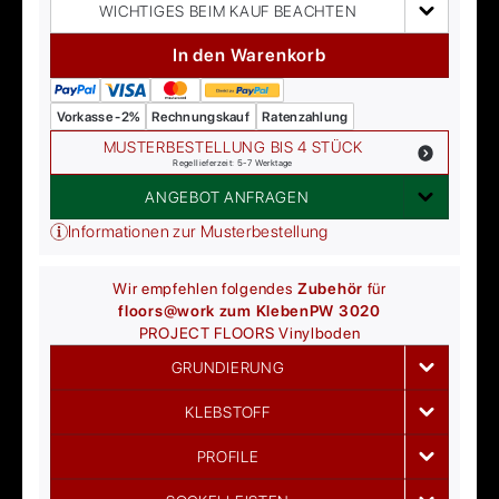
WICHTIGES BEIM KAUF BEACHTEN
In den Warenkorb
Vorkasse -2%
Rechnungskauf
Ratenzahlung
MUSTERBESTELLUNG BIS 4 STÜCK
Regellieferzeit: 5-7 Werktage
ANGEBOT ANFRAGEN
Informationen zur Musterbestellung
Wir empfehlen folgendes
Zubehör
für
floors@work zum Kleben
PW 3020
PROJECT FLOORS
Vinylboden
GRUNDIERUNG
KLEBSTOFF
PROFILE