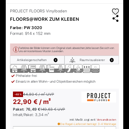
PROJECT FLOORS
Vinylboden
FLOORS@WORK ZUM KLEBEN
Farbe:
PW 3020
Format:
914 x 152 mm
Farbtöne der Bilder können vom Original stark abweichen, bitte lassen Sie sich von
uns ein kostenloses Muster zusenden.
Artikeleigenschaften
Raumvisualisierer
Phthalate-frei
Einsatz in allen Wohn- und Objektbereichen möglich
44,80 € / m²
UVP
-48 %
22,90 € / m²
Paket:
76,49 €
149,63 €
UVP
Inhalt/Paket:
3,34
m²
inkl. MwSt. zzgl. evtl.
Versandkosten
Die Regel-Lieferzeit beträgt:
3-4
Werktage