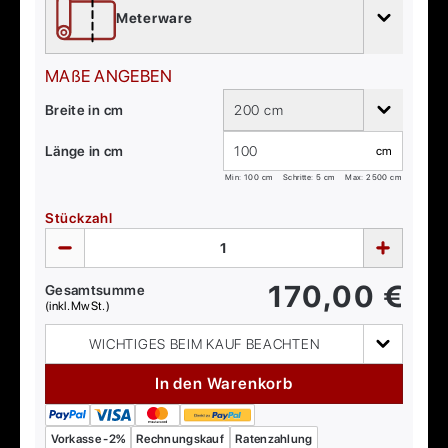
Meterware
MAßE ANGEBEN
Breite in cm
200 cm
Länge in cm
cm
Min:
100
cm
Schritte: 5 cm
Max:
2500
cm
Stückzahl
170,00
€
Gesamtsumme
(inkl. MwSt.)
WICHTIGES BEIM KAUF BEACHTEN
In den Warenkorb
Vorkasse -2%
Rechnungskauf
Ratenzahlung