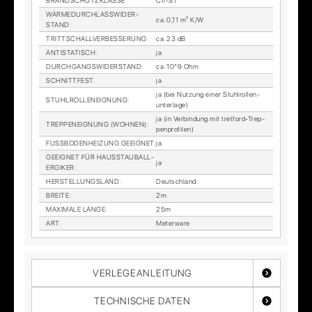
BRAND­SCHUTZ­KLAS­SE
:
Cfl-S1
WÄR­ME­DURCH­LASS­WI­DER­
ca. 0,11 m² K/W
STAND
:
TRITT­SCHALL­VER­BES­SE­RUNG
:
ca. 23 dB
AN­TI­STA­TISCH
:
ja
DURCH­GANGS­WI­DER­STAND
:
ca. 10^9 Ohm
SCHNITT­FEST
:
ja
ja (bei Nut­zung ei­ner Stuhl­rol­len­
STUHL­ROL­LEN­EIG­NUNG
:
un­ter­la­ge)
ja (in Ver­bin­dung mit tret­ford-Trep­
TREP­PEN­EIG­NUNG (WOH­NEN)
:
pen­pro­fi­len)
FUSS­BO­DEN­HEI­ZUNG GE­EIG­NET
:
ja
GE­EIG­NET FÜR HAUS­STAUB­ALL­
ja
ER­GI­KER
:
HER­STEL­LUNGS­LAND
:
Deutsch­land
BREI­TE
:
2m
MA­XI­MA­LE LÄN­GE
:
25m
ART
:
Me­ter­wa­re
VERLEGEANLEITUNG
TECHNISCHE DATEN