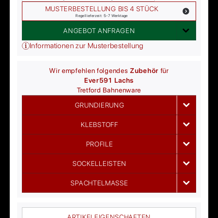
MUSTERBESTELLUNG BIS 4 STÜCK
Regellieferzeit: 5-7 Werktage
ANGEBOT ANFRAGEN
Informationen zur Musterbestellung
Wir empfehlen folgendes
Zubehör
für
Ever
591 Lachs
Tretford
Bahnenware
GRUNDIERUNG
KLEBSTOFF
PROFILE
SOCKELLEISTEN
SPACHTELMASSE
ARTIKELEIGENSCHAFTEN