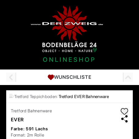
ONLINESHOP
WUNSCHLISTE
…
Tretford Teppichboden
Tretford EVER Bahnenware
Tretford
Bahnenware
EVER
Farbe:
591 Lachs
Format:
2m Rolle