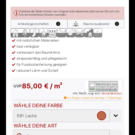
Farbtöne der Bilder können vom Original stark abweichen, bitte lassen Sie sich von
uns ein kostenloses Muster zusenden.
Artikeleigenschaften
Raumvisualisierer
mit natürlichen Materialien
lose verlegbar
verbessert das Raumklima
strapazierfähig und pflegeleicht
für Fussbodenheizung geeignet
reduziert Lärm und Schall
85,00 € / m²
UVP
inkl. MwSt. zzgl. evtl.
Versandkosten
Die Regel-Lieferzeit beträgt:
7
Werktage
WÄHLE DEINE FARBE
591 Lachs
WÄHLE DEINE ART