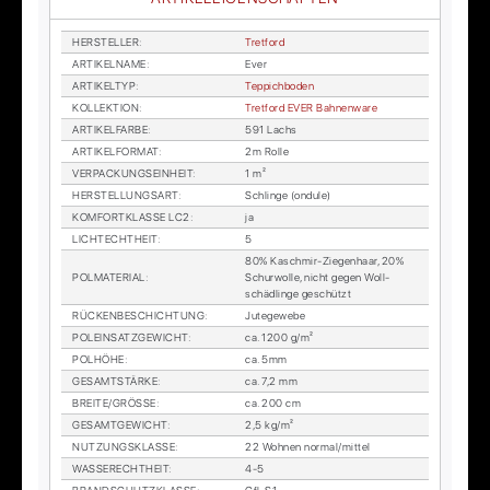
HER­STEL­LER
:
Tret­ford
AR­TI­KEL­NA­ME
:
Ever
AR­TI­KEL­TYP
:
Tep­pich­bo­den
KOL­LEK­TI­ON
:
Tret­ford EVER Bah­n­en­wa­re
AR­TI­KEL­FAR­BE
:
591 Lachs
AR­TI­KEL­FOR­MAT
:
2m Rol­le
VER­PA­CKUNGS­EIN­HEIT
:
1 m²
HER­STEL­LUNGS­ART
:
Schlin­ge (on­du­le)
KOM­FORT­KLAS­SE LC2
:
ja
LICHTECHT­HEIT
:
5
80% Kasch­mir-Zie­gen­haar, 20%
POL­MA­TE­RI­AL
:
Schur­wol­le, nicht ge­gen Woll­
schäd­lin­ge ge­schützt
RÜ­CKEN­BE­SCHICH­TUNG
:
Ju­te­ge­we­be
POL­EIN­SATZ­GE­WICHT
:
ca. 1200 g/m²
POL­HÖ­HE
:
ca. 5mm
GE­SAMT­STÄR­KE
:
ca. 7,2 mm
BREI­TE/GRÖS­SE
:
ca. 200 cm
GE­SAMT­GE­WICHT
:
2,5 kg/m²
NUT­ZUNGS­KLAS­SE
:
22 Woh­nen nor­mal/mit­tel
WAS­SE­RECHT­HEIT
:
4-5