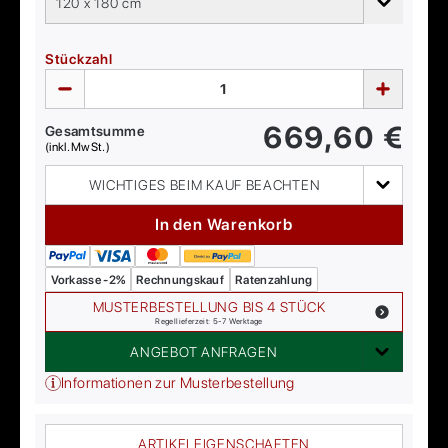
120 x 180 cm
Stückzahl
669,60
€
Gesamtsumme
(inkl. MwSt.)
WICHTIGES BEIM KAUF BEACHTEN
In den Warenkorb
Vorkasse -2%
Rechnungskauf
Ratenzahlung
MUSTERBESTELLUNG BIS 4 STÜCK
Regellieferzeit: 5-7 Werktage
ANGEBOT ANFRAGEN
Informationen zur Musterbestellung
ARTIKELEIGENSCHAFTEN