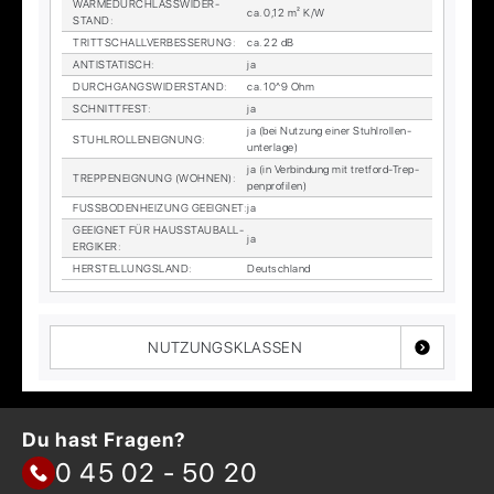
WÄR­ME­DURCH­LASS­WI­DER­
ca. 0,12 m² K/W
STAND
:
TRITT­SCHALL­VER­BES­SE­RUNG
:
ca. 22 dB
AN­TI­STA­TISCH
:
ja
DURCH­GANGS­WI­DER­STAND
:
ca. 10^9 Ohm
SCHNITT­FEST
:
ja
ja (bei Nut­zung ei­ner Stuhl­rol­len­
STUHL­ROL­LEN­EIG­NUNG
:
un­ter­la­ge)
ja (in Ver­bin­dung mit tret­ford-Trep­
TREP­PEN­EIG­NUNG (WOH­NEN)
:
pen­pro­fi­len)
FUSS­BO­DEN­HEI­ZUNG GE­EIG­NET
:
ja
GE­EIG­NET FÜR HAUS­STAUB­ALL­
ja
ER­GI­KER
:
HER­STEL­LUNGS­LAND
:
Deutsch­land
NUTZUNGSKLASSEN
Du hast Fragen?
0 45 02 - 50 20