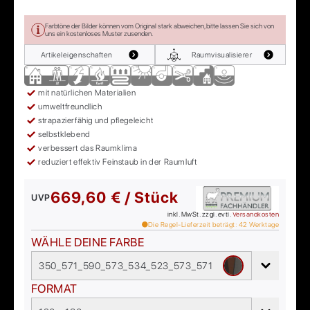
Farbtöne der Bilder können vom Original stark abweichen, bitte lassen Sie sich von
uns ein kostenloses Muster zusenden.
Artikeleigenschaften
Raumvisualisierer
mit natürlichen Materialien
umweltfreundlich
strapazierfähig und pflegeleicht
selbstklebend
verbessert das Raumklima
reduziert effektiv Feinstaub in der Raumluft
669,60 € / Stück
UVP
inkl. MwSt. zzgl. evtl.
Versandkosten
Die Regel-Lieferzeit beträgt:
42
Werktage
WÄHLE DEINE FARBE
350_571_590_573_534_523_573_571
FORMAT