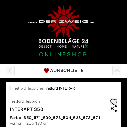
ONLINESHOP
WUNSCHLISTE
…
Tretford Teppiche
Tretford INTERART
Tretford
Teppich
INTERART 350
Farbe:
350_571_590_573_534_523_573_571
Format:
120 x 180 cm