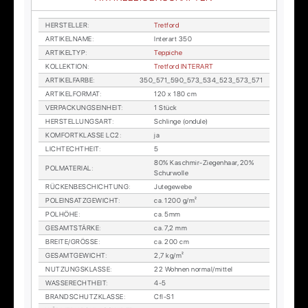
HER­STEL­LER
:
Tret­ford
AR­TI­KEL­NA­ME
:
In­ter­art 350
AR­TI­KEL­TYP
:
Tep­pi­che
KOL­LEK­TI­ON
:
Tret­ford IN­TER­ART
AR­TI­KEL­FAR­BE
:
350_571_590_573_534_523_573_571
AR­TI­KEL­FOR­MAT
:
120 x 180 cm
VER­PA­CKUNGS­EIN­HEIT
:
1 Stück
HER­STEL­LUNGS­ART
:
Schlin­ge (on­du­le)
KOM­FORT­KLAS­SE LC2
:
ja
LICHTECHT­HEIT
:
5
80% Kasch­mir-Zie­gen­haar, 20%
POL­MA­TE­RI­AL
:
Schur­wol­le
RÜ­CKEN­BE­SCHICH­TUNG
:
Ju­te­ge­we­be
POL­EIN­SATZ­GE­WICHT
:
ca. 1200 g/m²
POL­HÖ­HE
:
ca. 5mm
GE­SAMT­STÄR­KE
:
ca. 7,2 mm
BREI­TE/GRÖS­SE
:
ca. 200 cm
GE­SAMT­GE­WICHT
:
2,7 kg/m²
NUT­ZUNGS­KLAS­SE
:
22 Woh­nen nor­mal/mit­tel
WAS­SE­RECHT­HEIT
:
4-5
BRAND­SCHUTZ­KLAS­SE
:
Cfl-S1