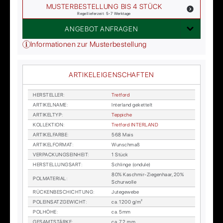
MUSTERBESTELLUNG BIS 4 STÜCK
Regellieferzeit: 5-7 Werktage
ANGEBOT ANFRAGEN
Informationen zur Musterbestellung
ARTIKELEIGENSCHAFTEN
HER­STEL­LER
:
Tret­ford
AR­TI­KEL­NA­ME
:
In­ter­land ge­ket­telt
AR­TI­KEL­TYP
:
Tep­pi­che
KOL­LEK­TI­ON
:
Tret­ford IN­TER­LAND
AR­TI­KEL­FAR­BE
:
568 Mais
AR­TI­KEL­FOR­MAT
:
Wunsch­maß
VER­PA­CKUNGS­EIN­HEIT
:
1 Stück
HER­STEL­LUNGS­ART
:
Schlin­ge (on­du­le)
80% Kasch­mir-Zie­gen­haar, 20%
POL­MA­TE­RI­AL
:
Schur­wol­le
RÜ­CKEN­BE­SCHICH­TUNG
:
Ju­te­ge­we­be
POL­EIN­SATZ­GE­WICHT
:
ca. 1200 g/m²
POL­HÖ­HE
:
ca. 5mm
GE­SAMT­STÄR­KE
:
ca. 7,2 mm