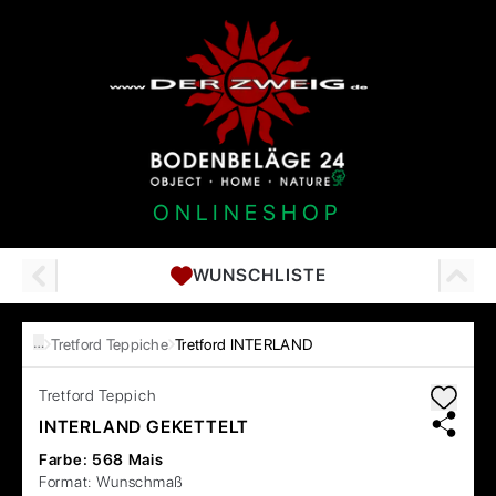
ONLINESHOP
WUNSCHLISTE
…
Tretford Teppiche
Tretford INTERLAND
Tretford
Teppich
INTERLAND GEKETTELT
Farbe:
568 Mais
Format:
Wunschmaß