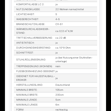
KOM­FORT­KLAS­SE LC 2
:
ja
NUT­ZUNGS­KLAS­SE
:
22 Woh­nen nor­mal/mit­tel
LICH­TECH­HEIT
:
5
WAS­SE­RECHT­HEIT
:
4-5
BRAND­SCHUTZ­KLAS­SE
:
Cfl-S1
WÄR­ME­DURCH­LASS­WI­DER­
ca. 0,12 m² K/W
STAND
:
TRITT­SCHALL­VER­BES­SE­RUNG
:
ca. 22 dB
AN­TI­STA­TISCH
:
ja
DURCH­GANGS­WI­DER­STAND
:
ca. 10^9 Ohm
SCHNITT­FEST
:
ja
ja (bei Nut­zung ei­ner Stuhl­rol­len­
STUHL­ROL­LEN­EIG­NUNG
:
un­ter­la­ge)
TREP­PEN­EIG­NUNG (WOH­NEN)
:
nein
FUSS­BO­DEN­HEI­ZUNG GE­EIG­NET
:
ja
GE­EIG­NET FÜR HAUS­STAUB­ALL­
ja
ER­GI­KER
:
HER­STEL­LUNGS­LAND
:
Deutsch­land
MI­NI­MA­LE BREI­TE
:
105cm
MA­XI­MA­LE BREI­TE
:
200cm
MI­NI­MA­LE LÄN­GE
:
5cm
MA­XI­MA­LE LÄN­GE
:
6m
FORM
:
recht­eckig