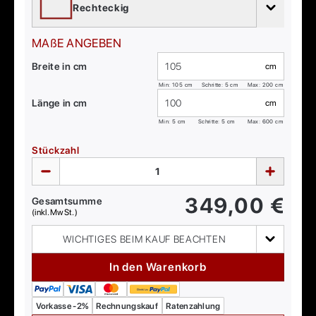
Rechteckig
MAßE ANGEBEN
Breite in cm
cm
Min:
105
cm
Schritte: 5 cm
Max:
200
cm
Länge in cm
cm
Min:
5
cm
Schritte: 5 cm
Max:
600
cm
Stückzahl
349,00
€
Gesamtsumme
(inkl. MwSt.)
WICHTIGES BEIM KAUF BEACHTEN
In den Warenkorb
Vorkasse -2%
Rechnungskauf
Ratenzahlung