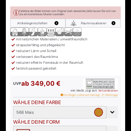
Farbtöne der Bilder können vom Original stark abweichen, bitte lassen Sie sich von
uns ein kostenloses Muster zusenden.
Artikeleigenschaften
Raumvisualisierer
mit natürlichen Materialien / umweltfreundlich
strapazierfähig und pflegeleicht
reduziert Lärm und Schall
verbessert das Raumklima
reduziert effektiv Feinstaub in der Raumluft
farblich passend gekettelt
ab
349,00 €
UVP
inkl. MwSt. zzgl. evtl.
Versandkosten
Die Regel-Lieferzeit beträgt:
21
Werktage
WÄHLE DEINE FARBE
568 Mais
WÄHLE DEINE FORM