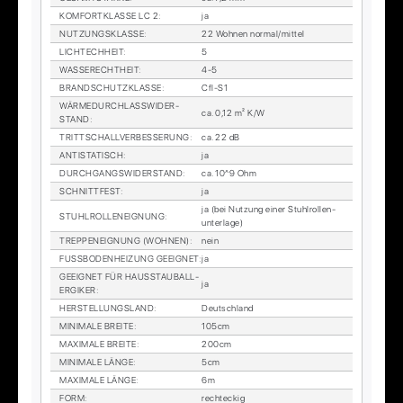
KOM­FORT­KLAS­SE LC 2
:
ja
NUT­ZUNGS­KLAS­SE
:
22 Woh­nen nor­mal/mit­tel
LICH­TECH­HEIT
:
5
WAS­SE­RECHT­HEIT
:
4-5
BRAND­SCHUTZ­KLAS­SE
:
Cfl-S1
WÄR­ME­DURCH­LASS­WI­DER­
ca. 0,12 m² K/W
STAND
:
TRITT­SCHALL­VER­BES­SE­RUNG
:
ca. 22 dB
AN­TI­STA­TISCH
:
ja
DURCH­GANGS­WI­DER­STAND
:
ca. 10^9 Ohm
SCHNITT­FEST
:
ja
ja (bei Nut­zung ei­ner Stuhl­rol­len­
STUHL­ROL­LEN­EIG­NUNG
:
un­ter­la­ge)
TREP­PEN­EIG­NUNG (WOH­NEN)
:
nein
FUSS­BO­DEN­HEI­ZUNG GE­EIG­NET
:
ja
GE­EIG­NET FÜR HAUS­STAUB­ALL­
ja
ER­GI­KER
:
HER­STEL­LUNGS­LAND
:
Deutsch­land
MI­NI­MA­LE BREI­TE
:
105cm
MA­XI­MA­LE BREI­TE
:
200cm
MI­NI­MA­LE LÄN­GE
:
5cm
MA­XI­MA­LE LÄN­GE
:
6m
FORM
:
recht­eckig