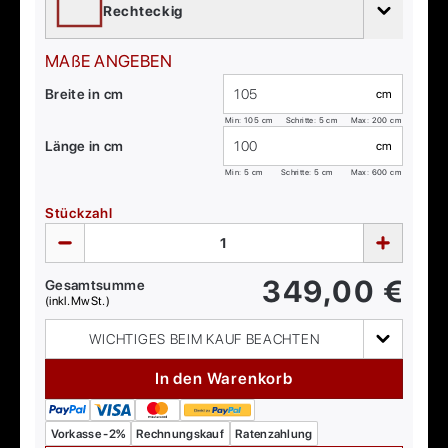
Rechteckig
MAßE ANGEBEN
Breite in cm
cm
Min:
105
cm
Schritte: 5 cm
Max:
200
cm
Länge in cm
cm
Min:
5
cm
Schritte: 5 cm
Max:
600
cm
Stückzahl
349,00
€
Gesamtsumme
(inkl. MwSt.)
WICHTIGES BEIM KAUF BEACHTEN
In den Warenkorb
Vorkasse -2%
Rechnungskauf
Ratenzahlung