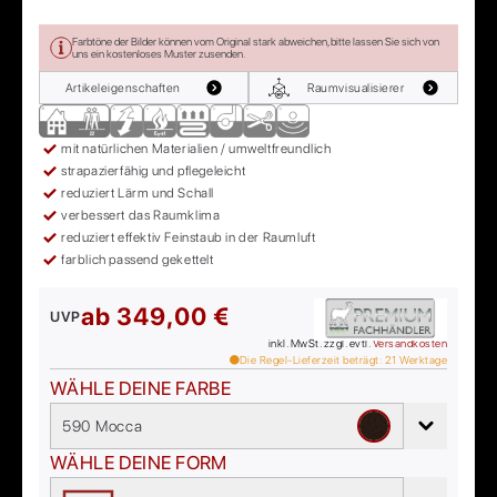
Farbtöne der Bilder können vom Original stark abweichen, bitte lassen Sie sich von
uns ein kostenloses Muster zusenden.
Artikeleigenschaften
Raumvisualisierer
mit natürlichen Materialien / umweltfreundlich
strapazierfähig und pflegeleicht
reduziert Lärm und Schall
verbessert das Raumklima
reduziert effektiv Feinstaub in der Raumluft
farblich passend gekettelt
ab
349,00 €
UVP
inkl. MwSt. zzgl. evtl.
Versandkosten
Die Regel-Lieferzeit beträgt:
21
Werktage
WÄHLE DEINE FARBE
590 Mocca
WÄHLE DEINE FORM