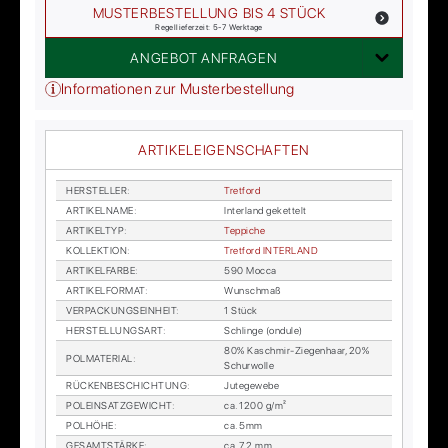
MUSTERBESTELLUNG BIS 4 STÜCK
Regellieferzeit: 5-7 Werktage
ANGEBOT ANFRAGEN
Informationen zur Musterbestellung
ARTIKELEIGENSCHAFTEN
HER­STEL­LER
:
Tret­ford
AR­TI­KEL­NA­ME
:
In­ter­land ge­ket­telt
AR­TI­KEL­TYP
:
Tep­pi­che
KOL­LEK­TI­ON
:
Tret­ford IN­TER­LAND
AR­TI­KEL­FAR­BE
:
590 Moc­ca
AR­TI­KEL­FOR­MAT
:
Wunsch­maß
VER­PA­CKUNGS­EIN­HEIT
:
1 Stück
HER­STEL­LUNGS­ART
:
Schlin­ge (on­du­le)
80% Kasch­mir-Zie­gen­haar, 20%
POL­MA­TE­RI­AL
:
Schur­wol­le
RÜ­CKEN­BE­SCHICH­TUNG
:
Ju­te­ge­we­be
POL­EIN­SATZ­GE­WICHT
:
ca. 1200 g/m²
POL­HÖ­HE
:
ca. 5mm
GE­SAMT­STÄR­KE
:
ca. 7,2 mm