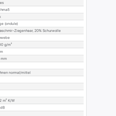
ies
h­maß
k
ge (on­du­le)
sch­mir-Zie­gen­haar, 20% Schur­wol­le
e­we­be
00 g/m²
mm
2 mm
­nen nor­mal/mit­tel
12 m² K/W
 dB