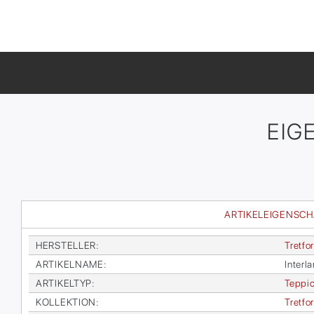
EIG
ARTIKELEIGENSC
HER­STEL­LER
:
Tret­fo
AR­TI­KEL­NA­ME
:
In­ter­l
AR­TI­KEL­TYP
:
Tep­pi­
KOL­LEK­TI­ON
:
Tret­f