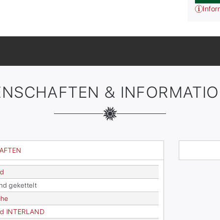
Infor
ENSCHAFTEN & INFORMATI
HAFTEN
rd
and ge­ket­telt
che
ord IN­TER­LAND