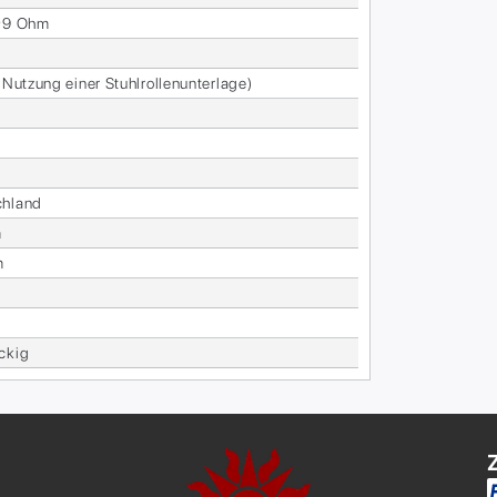
0^9 Ohm
 Nut­zung ei­ner Stuhl­rol­len­un­ter­la­ge)
h­land
m
m
eckig