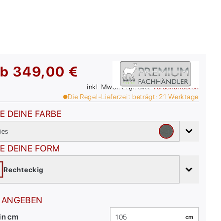
ab
349,00 €
inkl. MwSt. zzgl. evtl.
Versandkosten
Die Regel-Lieferzeit beträgt:
21
Werktage
E DEINE FARBE
ies
E DEINE FORM
Rechteckig
 ANGEBEN
 in cm
cm