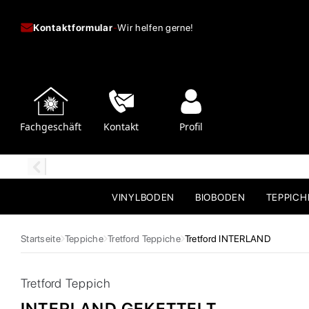
Kontaktformular
-
Wir helfen gerne!
Fachgeschäft
Kontakt
Profil
VINYLBODEN
BIOBODEN
TEPPIC
Startseite
Teppiche
Tretford Teppiche
Tretford INTERLAND
Tretford
Teppich
INTERLAND GEKETTELT