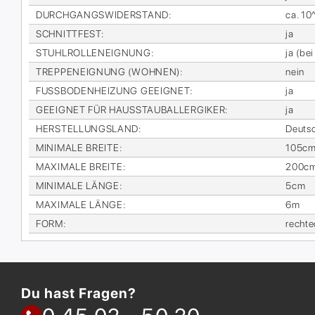
DURCH­GANGS­WI­DER­STAND
:
ca. 1
SCHNITT­FEST
:
ja
STUHL­ROL­LEN­EIG­NUNG
:
ja (bei
TREP­PEN­EIG­NUNG (WOH­NEN)
:
nein
FUSS­BO­DEN­HEI­ZUNG GE­EIG­NET
:
ja
GE­EIG­NET FÜR HAUS­STAUB­ALL­ER­GI­KER
:
ja
HER­STEL­LUNGS­LAND
:
Deutsc
MI­NI­MA­LE BREI­TE
:
105c
MA­XI­MA­LE BREI­TE
:
200c
MI­NI­MA­LE LÄN­GE
:
5cm
MA­XI­MA­LE LÄN­GE
:
6m
FORM
:
recht­
Du hast Fragen?