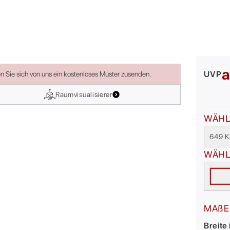
UVP
en Sie sich von uns ein kostenloses Muster zusenden.
Raumvisualisierer
WÄHL
649 K
WÄHL
MAßE
Breite