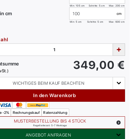
Min:
105
cm
Schritte: 5 cm
Max:
200
cm
in cm
cm
Min:
5
cm
Schritte: 5 cm
Max:
600
cm
zahl
349,00
€
mtsumme
wSt.)
WICHTIGES BEIM KAUF BEACHTEN
In den Warenkorb
e -2%
Rechnungskauf
Ratenzahlung
MUSTERBESTELLUNG BIS 4 STÜCK
Regellieferzeit: 5-7 Werktage
ANGEBOT ANFRAGEN