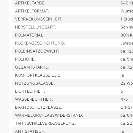
AR­TI­KEL­FAR­BE
:
649 K
AR­TI­KEL­FOR­MAT
:
Wunsc
VER­PA­CKUNGS­EIN­HEIT
:
1 Stüc
HER­STEL­LUNGS­ART
:
Schlin­
POL­MA­TE­RI­AL
:
80% Ka
RÜ­CKEN­BE­SCHICH­TUNG
:
Ju­te­g
POL­EIN­SATZ­GE­WICHT
:
ca. 12
POL­HÖ­HE
:
ca. 5
GE­SAMT­STÄR­KE
:
ca. 7,
KOM­FORT­KLAS­SE LC 2
:
ja
NUT­ZUNGS­KLAS­SE
:
22 Woh
LICH­TECH­HEIT
:
5
WAS­SE­RECHT­HEIT
:
4-5
BRAND­SCHUTZ­KLAS­SE
:
Cfl-S1
WÄR­ME­DURCH­LASS­WI­DER­STAND
:
ca. 0,
TRITT­SCHALL­VER­BES­SE­RUNG
:
ca. 22
AN­TI­STA­TISCH
:
ja