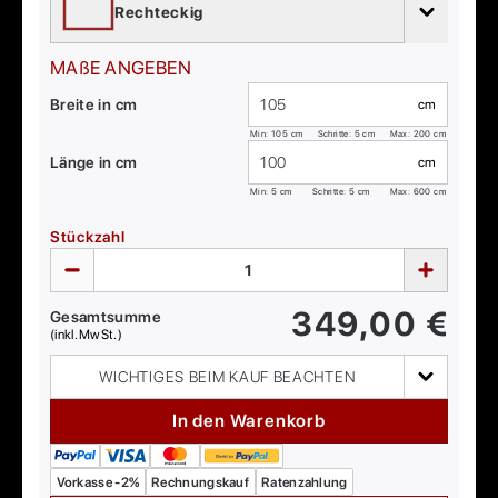
Rechteckig
MAßE ANGEBEN
Breite in cm
cm
Min:
105
cm
Schritte: 5 cm
Max:
200
cm
Länge in cm
cm
Min:
5
cm
Schritte: 5 cm
Max:
600
cm
Stückzahl
349,00
€
Gesamtsumme
(inkl. MwSt.)
WICHTIGES BEIM KAUF BEACHTEN
In den Warenkorb
Vorkasse -2%
Rechnungskauf
Ratenzahlung