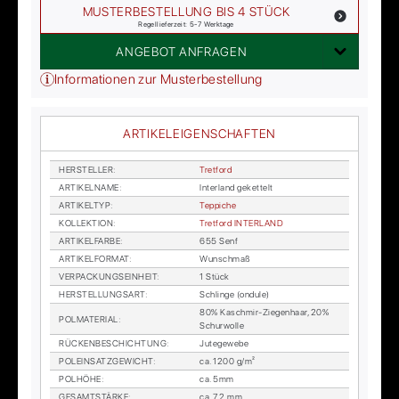
MUSTERBESTELLUNG BIS 4 STÜCK
Regellieferzeit: 5-7 Werktage
ANGEBOT ANFRAGEN
Informationen zur Musterbestellung
ARTIKELEIGENSCHAFTEN
HER­STEL­LER
:
Tret­ford
AR­TI­KEL­NA­ME
:
In­ter­land ge­ket­telt
AR­TI­KEL­TYP
:
Tep­pi­che
KOL­LEK­TI­ON
:
Tret­ford IN­TER­LAND
AR­TI­KEL­FAR­BE
:
655 Senf
AR­TI­KEL­FOR­MAT
:
Wunsch­maß
VER­PA­CKUNGS­EIN­HEIT
:
1 Stück
HER­STEL­LUNGS­ART
:
Schlin­ge (on­du­le)
80% Kasch­mir-Zie­gen­haar, 20%
POL­MA­TE­RI­AL
:
Schur­wol­le
RÜ­CKEN­BE­SCHICH­TUNG
:
Ju­te­ge­we­be
POL­EIN­SATZ­GE­WICHT
:
ca. 1200 g/m²
POL­HÖ­HE
:
ca. 5mm
GE­SAMT­STÄR­KE
:
ca. 7,2 mm