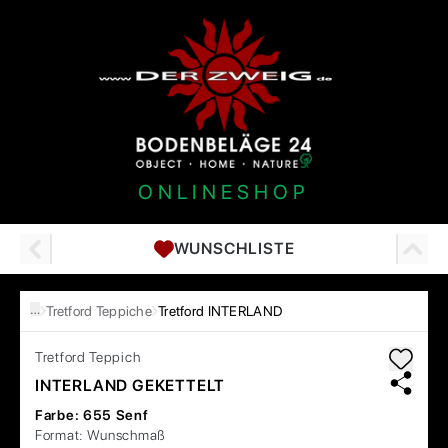
ONLINESHOP
WUNSCHLISTE
…
Tretford Teppiche
Tretford INTERLAND
Tretford
Teppich
INTERLAND GEKETTELT
Farbe:
655 Senf
Format:
Wunschmaß