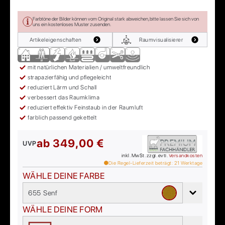
Farbtöne der Bilder können vom Original stark abweichen, bitte lassen Sie sich von
uns ein kostenloses Muster zusenden.
Artikeleigenschaften
Raumvisualisierer
mit natürlichen Materialien / umweltfreundlich
strapazierfähig und pflegeleicht
reduziert Lärm und Schall
verbessert das Raumklima
reduziert effektiv Feinstaub in der Raumluft
farblich passend gekettelt
ab
349,00 €
UVP
inkl. MwSt. zzgl. evtl.
Versandkosten
Die Regel-Lieferzeit beträgt:
21
Werktage
WÄHLE DEINE FARBE
655 Senf
WÄHLE DEINE FORM