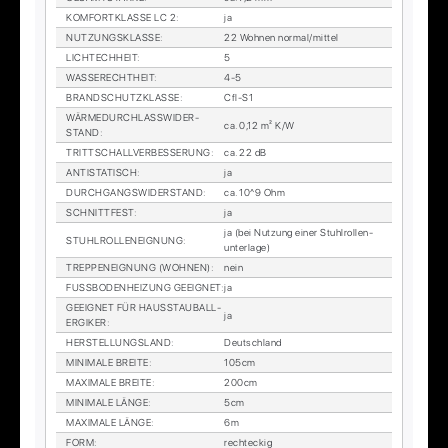
KOM­FORT­KLAS­SE LC 2
:
ja
NUT­ZUNGS­KLAS­SE
:
22 Woh­nen nor­mal/mit­tel
LICH­TECH­HEIT
:
5
WAS­SE­RECHT­HEIT
:
4-5
BRAND­SCHUTZ­KLAS­SE
:
Cfl-S1
WÄR­ME­DURCH­LASS­WI­DER­
ca. 0,12 m² K/W
STAND
:
TRITT­SCHALL­VER­BES­SE­RUNG
:
ca. 22 dB
AN­TI­STA­TISCH
:
ja
DURCH­GANGS­WI­DER­STAND
:
ca. 10^9 Ohm
SCHNITT­FEST
:
ja
ja (bei Nut­zung ei­ner Stuhl­rol­len­
STUHL­ROL­LEN­EIG­NUNG
:
un­ter­la­ge)
TREP­PEN­EIG­NUNG (WOH­NEN)
:
nein
FUSS­BO­DEN­HEI­ZUNG GE­EIG­NET
:
ja
GE­EIG­NET FÜR HAUS­STAUB­ALL­
ja
ER­GI­KER
:
HER­STEL­LUNGS­LAND
:
Deutsch­land
MI­NI­MA­LE BREI­TE
:
105cm
MA­XI­MA­LE BREI­TE
:
200cm
MI­NI­MA­LE LÄN­GE
:
5cm
MA­XI­MA­LE LÄN­GE
:
6m
FORM
:
recht­eckig