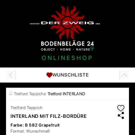
ONLINESHOP
WUNSCHLISTE
…
Tretford Teppiche
Tretford INTERLAND
Tretford
Teppich
INTERLAND MIT FILZ-BORDÜRE
Farbe:
B 582 Grapefruit
Format:
Wunschmaß