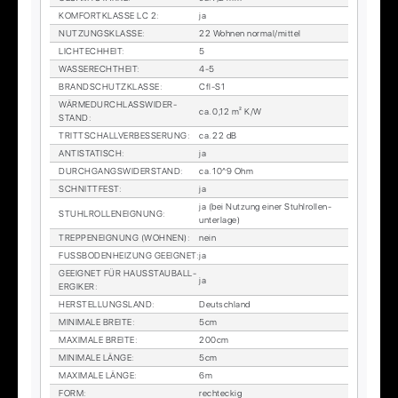
KOM­FORT­KLAS­SE LC 2
:
ja
NUT­ZUNGS­KLAS­SE
:
22 Woh­nen nor­mal/mit­tel
LICH­TECH­HEIT
:
5
WAS­SE­RECHT­HEIT
:
4-5
BRAND­SCHUTZ­KLAS­SE
:
Cfl-S1
WÄR­ME­DURCH­LASS­WI­DER­
ca. 0,12 m² K/W
STAND
:
TRITT­SCHALL­VER­BES­SE­RUNG
:
ca. 22 dB
AN­TI­STA­TISCH
:
ja
DURCH­GANGS­WI­DER­STAND
:
ca. 10^9 Ohm
SCHNITT­FEST
:
ja
ja (bei Nut­zung ei­ner Stuhl­rol­len­
STUHL­ROL­LEN­EIG­NUNG
:
un­ter­la­ge)
TREP­PEN­EIG­NUNG (WOH­NEN)
:
nein
FUSS­BO­DEN­HEI­ZUNG GE­EIG­NET
:
ja
GE­EIG­NET FÜR HAUS­STAUB­ALL­
ja
ER­GI­KER
:
HER­STEL­LUNGS­LAND
:
Deutsch­land
MI­NI­MA­LE BREI­TE
:
5cm
MA­XI­MA­LE BREI­TE
:
200cm
MI­NI­MA­LE LÄN­GE
:
5cm
MA­XI­MA­LE LÄN­GE
:
6m
FORM
:
recht­eckig