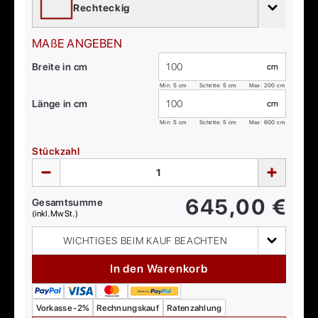
Rechteckig
MAßE ANGEBEN
Breite in cm
cm
Min:
5
cm
Schritte: 5 cm
Max:
200
cm
Länge in cm
cm
Min:
5
cm
Schritte: 5 cm
Max:
600
cm
Stückzahl
645,00
€
Gesamtsumme
(inkl. MwSt.)
WICHTIGES BEIM KAUF BEACHTEN
In den Warenkorb
Vorkasse -2%
Rechnungskauf
Ratenzahlung