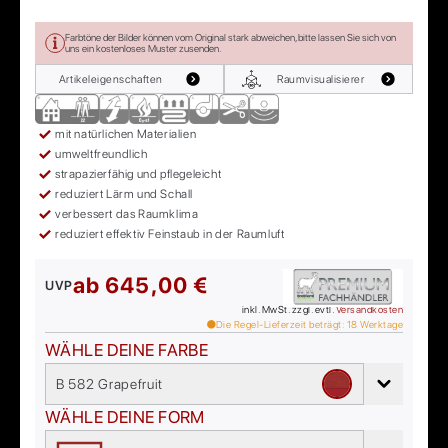
Farbtöne der Bilder können vom Original stark abweichen, bitte lassen Sie sich von
uns ein kostenloses Muster zusenden.
Artikeleigenschaften
Raumvisualisierer
mit natürlichen Materialien
umweltfreundlich
strapazierfähig und pflegeleicht
reduziert Lärm und Schall
verbessert das Raumklima
reduziert effektiv Feinstaub in der Raumluft
ab
645,00 €
UVP
inkl. MwSt. zzgl. evtl.
Versandkosten
Die Regel-Lieferzeit beträgt:
18
Werktage
WÄHLE DEINE FARBE
B 582 Grapefruit
WÄHLE DEINE FORM