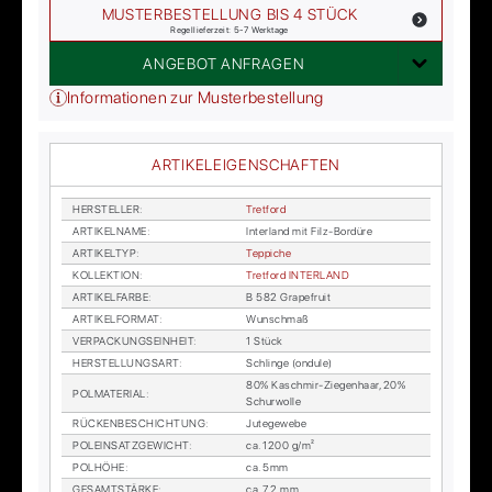
MUSTERBESTELLUNG BIS 4 STÜCK
Regellieferzeit: 5-7 Werktage
ANGEBOT ANFRAGEN
Informationen zur Musterbestellung
ARTIKELEIGENSCHAFTEN
HER­STEL­LER
:
Tret­ford
AR­TI­KEL­NA­ME
:
In­ter­land mit Filz-Bor­dü­re
AR­TI­KEL­TYP
:
Tep­pi­che
KOL­LEK­TI­ON
:
Tret­ford IN­TER­LAND
AR­TI­KEL­FAR­BE
:
B 582 Grape­fruit
AR­TI­KEL­FOR­MAT
:
Wunsch­maß
VER­PA­CKUNGS­EIN­HEIT
:
1 Stück
HER­STEL­LUNGS­ART
:
Schlin­ge (on­du­le)
80% Kasch­mir-Zie­gen­haar, 20%
POL­MA­TE­RI­AL
:
Schur­wol­le
RÜ­CKEN­BE­SCHICH­TUNG
:
Ju­te­ge­we­be
POL­EIN­SATZ­GE­WICHT
:
ca. 1200 g/m²
POL­HÖ­HE
:
ca. 5mm
GE­SAMT­STÄR­KE
:
ca. 7,2 mm