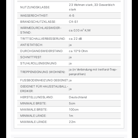
23 Woh­nen stark, 33 Ge­werb­lich
NUT­ZUNGS­KLAS­SE
:
stark
WAS­SE­RECHT­HEIT
:
4-5
BRAND­SCHUTZ­KLAS­SE
:
Cfl-S1
WÄR­ME­DURCH­LASS­WI­DER­
ca. 0,10 m² K/W
STAND
:
TRITT­SCHALL­VER­BES­SE­RUNG
:
ca. 22 dB
AN­TI­STA­TISCH
:
ja
DURCH­GANGS­WI­DER­STAND
:
ca. 10^9 Ohm
SCHNITT­FEST
:
ja
STUHL­ROL­LEN­EIG­NUNG
:
ja
ja (in Ver­bin­dung mit tret­ford-Trep­
TREP­PEN­EIG­NUNG (WOH­NEN)
:
pen­pro­fi­len)
FUSS­BO­DEN­HEI­ZUNG GE­EIG­NET
:
ja
GE­EIG­NET FÜR HAUS­STAUB­ALL­
ja
ER­GI­KER
:
HER­STEL­LUNGS­LAND
:
Deutsch­land
MI­NI­MA­LE BREI­TE
:
5cm
MA­XI­MA­LE BREI­TE
:
100cm
MI­NI­MA­LE LÄN­GE
:
1m
MA­XI­MA­LE LÄN­GE
:
22m