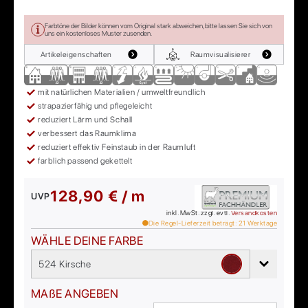
Farbtöne der Bilder können vom Original stark abweichen, bitte lassen Sie sich von
uns ein kostenloses Muster zusenden.
Artikeleigenschaften
Raumvisualisierer
mit natürlichen Materialien / umweltfreundlich
strapazierfähig und pflegeleicht
reduziert Lärm und Schall
verbessert das Raumklima
reduziert effektiv Feinstaub in der Raumluft
farblich passend gekettelt
128,90 € / m
UVP
inkl. MwSt. zzgl. evtl.
Versandkosten
Die Regel-Lieferzeit beträgt:
21
Werktage
WÄHLE DEINE FARBE
524 Kirsche
MAßE ANGEBEN