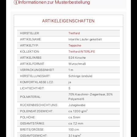
Informationen zur Musterbestellung
ARTIKELEIGENSCHAFTEN
HER­STEL­LER
:
Tret­ford
AR­TI­KEL­NA­ME
:
In­ter­li­fe Läu­fer ge­ket­telt
AR­TI­KEL­TYP
:
Tep­pi­che
KOL­LEK­TI­ON
:
Tret­ford IN­TER­LI­FE
AR­TI­KEL­FAR­BE
:
524 Kir­sche
AR­TI­KEL­FOR­MAT
:
Wunsch­maß
VER­PA­CKUNGS­EIN­HEIT
:
1 m
HER­STEL­LUNGS­ART
:
Schlin­ge (on­du­le)
KOM­FORT­KLAS­SE LC2
:
ja
LICHTECHT­HEIT
:
5
70% Kasch­mir-Zie­gen­haar, 30%
POL­MA­TE­RI­AL
:
Po­ly­amid 6
RÜ­CKEN­BE­SCHICH­TUNG
:
Ju­te­ge­we­be
POL­EIN­SATZ­GE­WICHT
:
ca. 1200 g/m²
POL­HÖ­HE
:
ca. 5mm
GE­SAMT­STÄR­KE
:
ca. 7,2 mm
BREI­TE/GRÖS­SE
:
100 cm
GE­SAMT­GE­WICHT
:
3,1 kg/m²