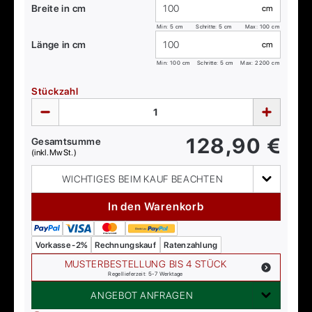
Breite in cm
cm
Min:
5
cm
Schritte: 5 cm
Max:
100
cm
Länge in cm
cm
Min:
100
cm
Schritte: 5 cm
Max:
2200
cm
Stückzahl
128,90
€
Gesamtsumme
(inkl. MwSt.)
WICHTIGES BEIM KAUF BEACHTEN
In den Warenkorb
Vorkasse -2%
Rechnungskauf
Ratenzahlung
MUSTERBESTELLUNG BIS 4 STÜCK
Regellieferzeit: 5-7 Werktage
ANGEBOT ANFRAGEN