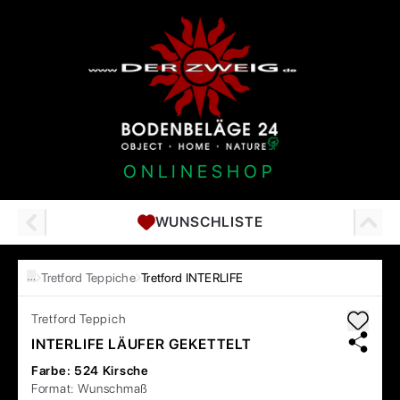
ONLINESHOP
WUNSCHLISTE
…
Tretford Teppiche
Tretford INTERLIFE
Tretford
Teppich
INTERLIFE LÄUFER GEKETTELT
Farbe:
524 Kirsche
Format:
Wunschmaß