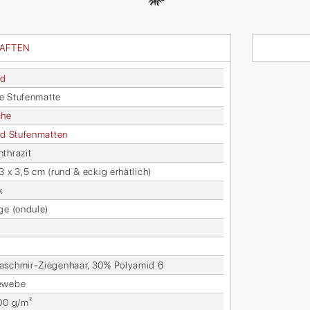
HAFTEN
rd
i­fe Stu­fen­mat­te
che
rd Stu­fen­mat­ten
thra­zit
3 x 3,5 cm (rund & eckig er­hät­lich)
k
ge (on­du­le)
sch­mir-Zie­gen­haar, 30% Po­ly­amid 6
e­we­be
00 g/m²