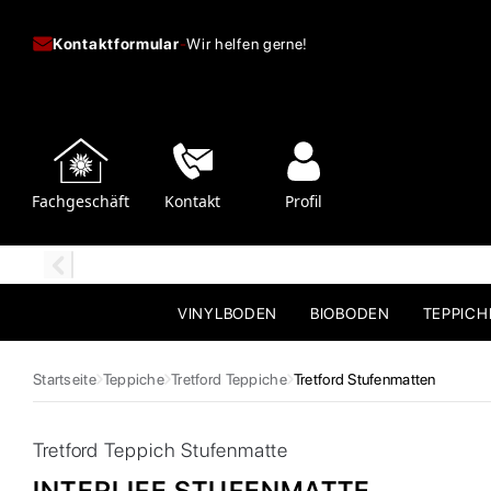
Kontaktformular
-
Wir helfen gerne!
Fachgeschäft
Kontakt
Profil
VINYLBODEN
BIOBODEN
TEPPIC
Startseite
Teppiche
Tretford Teppiche
Tretford Stufenmatten
Tretford
Teppich Stufenmatte
INTERLIFE STUFENMATTE