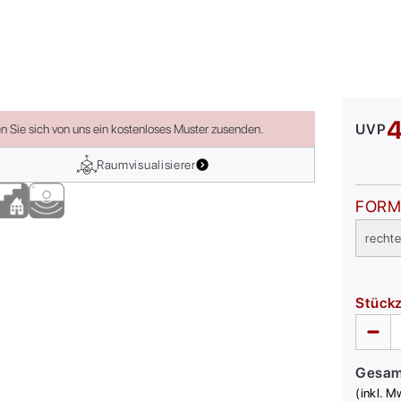
4
UVP
en Sie sich von uns ein kostenloses Muster zusenden.
Raumvisualisierer
FOR
recht
Stück
Gesa
(inkl. M