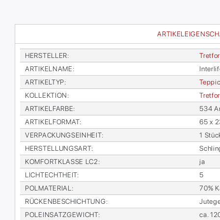
ARTIKELEIGENSC
HER­STEL­LER
:
Tret­fo
AR­TI­KEL­NA­ME
:
In­ter­l
AR­TI­KEL­TYP
:
Tep­pi­
KOL­LEK­TI­ON
:
Tret­fo
AR­TI­KEL­FAR­BE
:
534 An­
AR­TI­KEL­FOR­MAT
:
65 x 2
VER­PA­CKUNGS­EIN­HEIT
:
1 Stüc
HER­STEL­LUNGS­ART
:
Schlin­
KOM­FORT­KLAS­SE LC2
:
ja
LICHTECHT­HEIT
:
5
POL­MA­TE­RI­AL
:
70% Ka
RÜ­CKEN­BE­SCHICH­TUNG
:
Ju­te­g
POL­EIN­SATZ­GE­WICHT
:
ca. 12