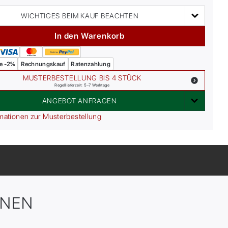
WICHTIGES BEIM KAUF BEACHTEN
In den Warenkorb
e -2%
Rechnungskauf
Ratenzahlung
MUSTERBESTELLUNG BIS 4 STÜCK
Regellieferzeit: 5-7 Werktage
ANGEBOT ANFRAGEN
mationen zur Musterbestellung
ONEN