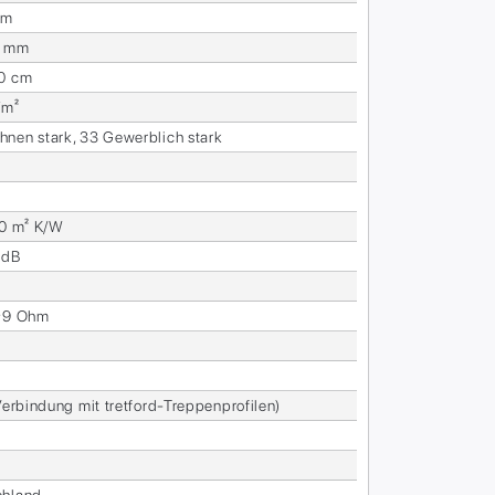
mm
2 mm
00 cm
/m²
­nen stark, 33 Ge­werb­lich stark
10 m² K/W
 dB
0^9 Ohm
Ver­bin­dung mit tret­ford-Trep­pen­pro­fi­len)
h­land