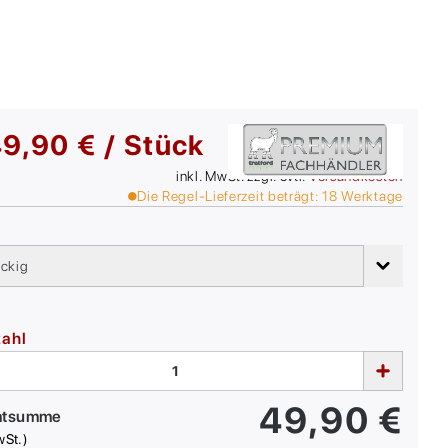
9,90 € / Stück
inkl. MwSt. zzgl. evtl.
Versandkosten
Die Regel-Lieferzeit beträgt:
18
Werktage
M
eckig
zahl
49,90
€
mtsumme
wSt.)