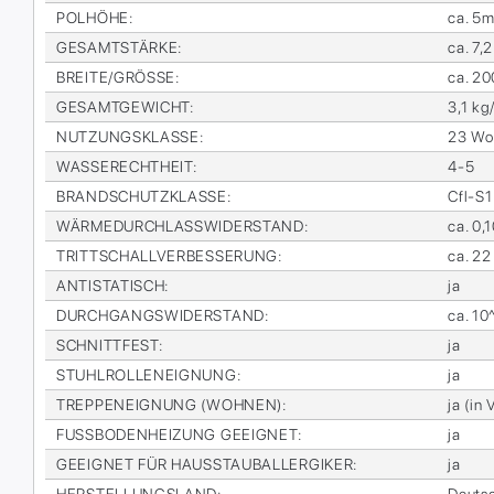
POL­HÖ­HE
:
ca. 5
GE­SAMT­STÄR­KE
:
ca. 7,
BREI­TE/GRÖS­SE
:
ca. 2
GE­SAMT­GE­WICHT
:
3,1 kg
NUT­ZUNGS­KLAS­SE
:
23 Woh
WAS­SE­RECHT­HEIT
:
4-5
BRAND­SCHUTZ­KLAS­SE
:
Cfl-S1
WÄR­ME­DURCH­LASS­WI­DER­STAND
:
ca. 0,
TRITT­SCHALL­VER­BES­SE­RUNG
:
ca. 22
AN­TI­STA­TISCH
:
ja
DURCH­GANGS­WI­DER­STAND
:
ca. 1
SCHNITT­FEST
:
ja
STUHL­ROL­LEN­EIG­NUNG
:
ja
TREP­PEN­EIG­NUNG (WOH­NEN)
:
ja (in 
FUSS­BO­DEN­HEI­ZUNG GE­EIG­NET
:
ja
GE­EIG­NET FÜR HAUS­STAUB­ALL­ER­GI­KER
:
ja
HER­STEL­LUNGS­LAND
:
Deutsc