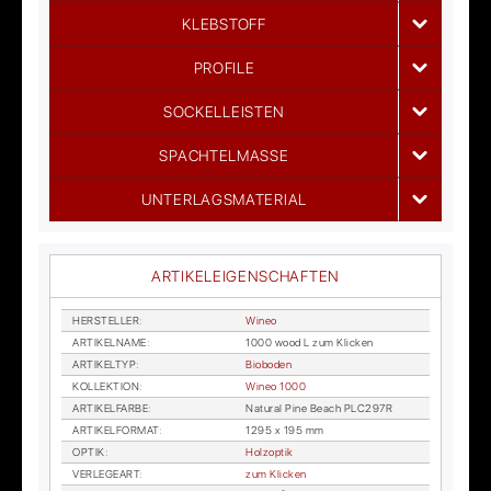
KLEBSTOFF
PROFILE
SOCKELLEISTEN
SPACHTELMASSE
UNTERLAGSMATERIAL
ARTIKELEIGENSCHAFTEN
HER­STEL­LER
:
Wi­neo
AR­TI­KEL­NA­ME
:
1000 wood L zum Kli­cken
AR­TI­KEL­TYP
:
Bio­bo­den
KOL­LEK­TI­ON
:
Wi­neo 1000
AR­TI­KEL­FAR­BE
:
Na­tu­ral Pine Be­ach PLC297R
AR­TI­KEL­FOR­MAT
:
1295 x 195 mm
OP­TIK
:
Holz­op­tik
VER­LE­GE­ART
:
zum Kli­cken