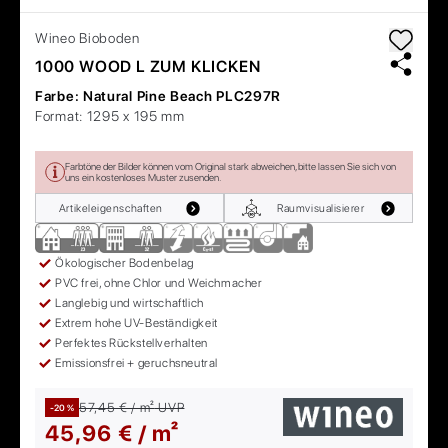
Wineo
Bioboden
1000 WOOD L ZUM KLICKEN
Farbe:
Natural Pine Beach PLC297R
Format:
1295 x 195 mm
Farbtöne der Bilder können vom Original stark abweichen, bitte lassen Sie sich von
uns ein kostenloses Muster zusenden.
Artikeleigenschaften
Raumvisualisierer
Ökologischer Bodenbelag
PVC frei, ohne Chlor und Weichmacher
Langlebig und wirtschaftlich
Extrem hohe UV-Beständigkeit
Perfektes Rückstellverhalten
Emissionsfrei + geruchsneutral
57,45 € / m²
UVP
-20 %
45,96 € / m²