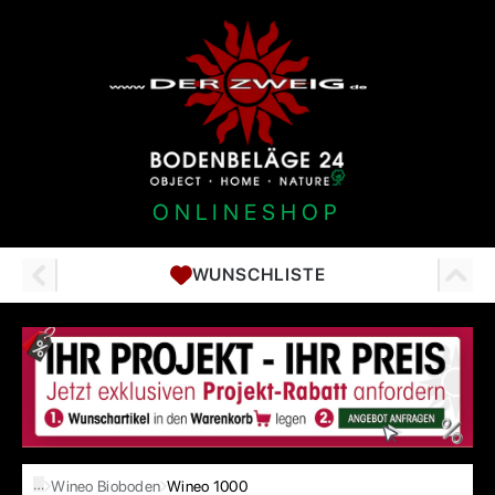
ONLINESHOP
WUNSCHLISTE
…
Wineo Bioboden
Wineo 1000