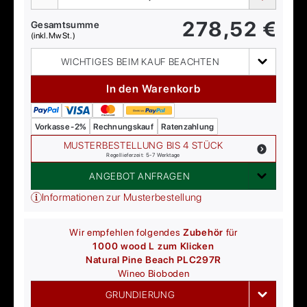
278,52
€
Gesamtsumme
(inkl. MwSt.)
WICHTIGES BEIM KAUF BEACHTEN
In den Warenkorb
Vorkasse -2%
Rechnungskauf
Ratenzahlung
MUSTERBESTELLUNG BIS 4 STÜCK
Regellieferzeit: 5-7 Werktage
ANGEBOT ANFRAGEN
Informationen zur Musterbestellung
Wir empfehlen folgendes
Zubehör
für
1000 wood L zum Klicken
Natural Pine Beach PLC297R
Wineo
Bioboden
GRUNDIERUNG