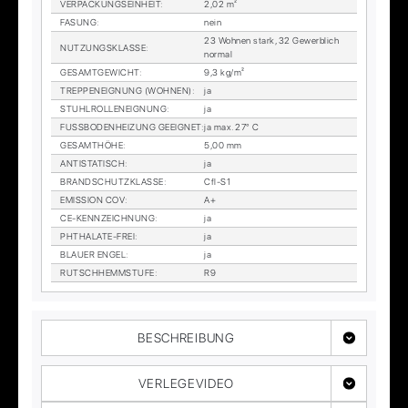
VER­PA­CKUNGS­EIN­HEIT
:
2,02 m²
FA­SUNG
:
nein
23 Woh­nen stark, 32 Ge­werb­lich
NUT­ZUNGS­KLAS­SE
:
nor­mal
GE­SAMT­GE­WICHT
:
9,3 kg/m²
TREP­PEN­EIG­NUNG (WOH­NEN)
:
ja
STUHL­ROL­LEN­EIG­NUNG
:
ja
FUSS­BO­DEN­HEI­ZUNG GE­EIG­NET
:
ja max. 27° C
GE­SAMT­HÖ­HE
:
5,00 mm
AN­TI­STA­TISCH
:
ja
BRAND­SCHUTZ­KLAS­SE
:
Cfl-S1
EMIS­SI­ON COV
:
A+
CE-KENN­ZEICH­NUNG
:
ja
PHTHA­LA­TE-FREI
:
ja
BLAU­ER EN­GEL
:
ja
RUTSCH­HEMM­STU­FE
:
R9
BESCHREIBUNG
VERLEGEVIDEO