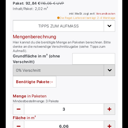
Paket:
92,84 €
116,05 €
UVP
Inhalt/Paket:
2,02
m²
inkl. MwSt. zzgl. evtl.
Versandkosten
Die Regel-Lieferzeit beträgt:
2-4
Werktage
TIPPS ZUM AUFMASS
Mengenberechnung
Hier kannst du die benötigte Menge an Paketen berechnen. Bitte
denke an die notwendige Verschnittzugabe (siehe: Tipps zum
Aufmaß).
Grundfläche in m² (ohne
Verschnitt)
Benötigte Pakete:
-
Menge
in Paketen
Mindestbestellmenge:
3
Pakete
Fläche
in m²