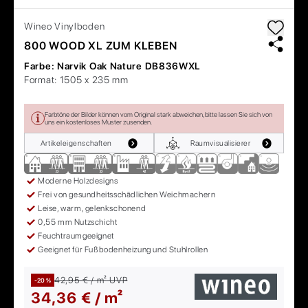
Wineo
Vinylboden
800 WOOD XL ZUM KLEBEN
Farbe:
Narvik Oak Nature DB836WXL
Format:
1505 x 235 mm
Farbtöne der Bilder können vom Original stark abweichen, bitte lassen Sie sich von
uns ein kostenloses Muster zusenden.
Artikeleigenschaften
Raumvisualisierer
Moderne Holzdesigns
Frei von gesundheitsschädlichen Weichmachern
Leise, warm, gelenkschonend
0,55 mm Nutzschicht
Feuchtraumgeeignet
Geeignet für Fußbodenheizung und Stuhlrollen
42,95 € / m²
UVP
-20 %
34,36 € / m²