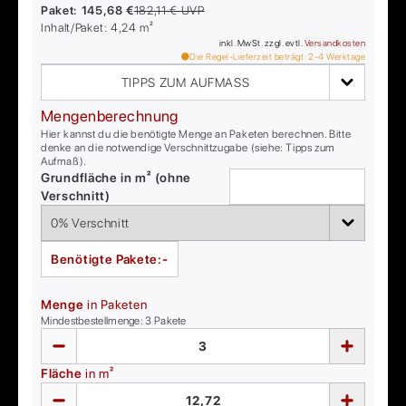
Paket:
145,68 €
182,11 €
UVP
Inhalt/Paket:
4,24
m²
inkl. MwSt. zzgl. evtl.
Versandkosten
Die Regel-Lieferzeit beträgt:
2-4
Werktage
TIPPS ZUM AUFMASS
Mengenberechnung
Hier kannst du die benötigte Menge an Paketen berechnen. Bitte
denke an die notwendige Verschnittzugabe (siehe: Tipps zum
Aufmaß).
Grundfläche in m² (ohne
Verschnitt)
Benötigte Pakete:
-
Menge
in Paketen
Mindestbestellmenge:
3
Pakete
Fläche
in m²