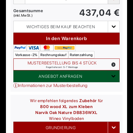
437,04
€
Gesamtsumme
(inkl. MwSt.)
WICHTIGES BEIM KAUF BEACHTEN
In den Warenkorb
Vorkasse -2%
Rechnungskauf
Ratenzahlung
MUSTERBESTELLUNG BIS 4 STÜCK
Regellieferzeit: 5-7 Werktage
ANGEBOT ANFRAGEN
Informationen zur Musterbestellung
Wir empfehlen folgendes
Zubehör
für
800 wood XL zum Kleben
Narvik Oak Nature DB836WXL
Wineo
Vinylboden
GRUNDIERUNG