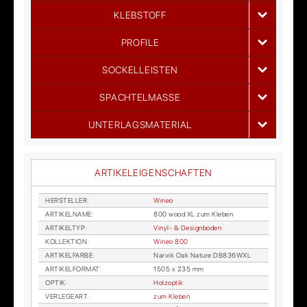
KLEBSTOFF
PROFILE
SOCKELLEISTEN
SPACHTELMASSE
UNTERLAGSMATERIAL
ARTIKELEIGENSCHAFTEN
HER­STEL­LER
:
Wi­neo
AR­TI­KEL­NA­ME
:
800 wood XL zum Kle­ben
AR­TI­KEL­TYP
:
Vi­nyl- & De­sign­bo­den
KOL­LEK­TI­ON
:
Wi­neo 800
AR­TI­KEL­FAR­BE
:
Nar­vik Oak Na­tu­re DB836WXL
AR­TI­KEL­FOR­MAT
:
1505 x 235 mm
OP­TIK
:
Holz­op­tik
VER­LE­GE­ART
:
zum Kle­ben