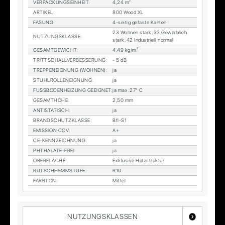
VER­PA­CKUNGS­EIN­HEIT
:
4,24 m²
AR­TI­KEL
:
800 Wood XL
FA­SUNG
:
4-sei­tig ge­fas­te Kan­ten
23 Woh­nen stark, 33 Ge­werb­lich
NUT­ZUNGS­KLAS­SE
:
stark, 42 In­dus­tri­ell nor­mal
GE­SAMT­GE­WICHT
:
4,49 kg/m²
TRITT­SCHALL­VER­BES­SE­RUNG
:
- 5 dB
TREP­PEN­EIG­NUNG (WOH­NEN)
:
ja
STUHL­ROL­LEN­EIG­NUNG
:
ja
FUSS­BO­DEN­HEI­ZUNG GE­EIG­NET
:
ja max. 27° C
GE­SAMT­HÖ­HE
:
2,50 mm
AN­TI­STA­TISCH
:
ja
BRAND­SCHUTZ­KLAS­SE
:
Bfl-S1
EMIS­SI­ON COV
:
A+
CE-KENN­ZEICH­NUNG
:
ja
PHTHA­LA­TE-FREI
:
ja
OBER­FLÄ­CHE
:
Ex­klu­si­ve Holz­struk­tur
RUTSCH­HEMM­STU­FE
:
R10
FARB­TON
:
Mit­tel
NUTZUNGSKLASSEN