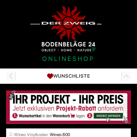
ONLINESHOP
WUNSCHLISTE
…
Wineo Vinylboden
Wineo 800