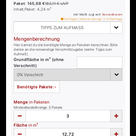
Paket:
145,68 €
182,11 €
UVP
Inhalt/Paket:
4,24
m²
inkl. MwSt. zzgl. evtl.
Versandkosten
Die Regel-Lieferzeit beträgt:
2-4
Werktage
TIPPS ZUM AUFMASS
Mengenberechnung
Hier kannst du die benötigte Menge an Paketen berechnen. Bitte
denke an die notwendige Verschnittzugabe (siehe: Tipps zum
Aufmaß).
Grundfläche in m² (ohne
Verschnitt)
Benötigte Pakete:
-
Menge
in Paketen
Mindestbestellmenge:
3
Pakete
Fläche
in m²