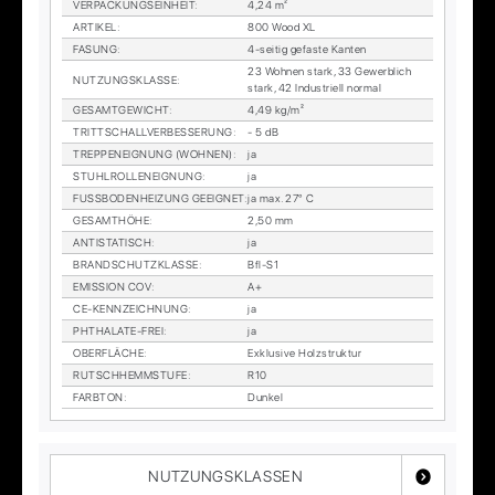
VER­PA­CKUNGS­EIN­HEIT
:
4,24 m²
AR­TI­KEL
:
800 Wood XL
FA­SUNG
:
4-sei­tig ge­fas­te Kan­ten
23 Woh­nen stark, 33 Ge­werb­lich
NUT­ZUNGS­KLAS­SE
:
stark, 42 In­dus­tri­ell nor­mal
GE­SAMT­GE­WICHT
:
4,49 kg/m²
TRITT­SCHALL­VER­BES­SE­RUNG
:
- 5 dB
TREP­PEN­EIG­NUNG (WOH­NEN)
:
ja
STUHL­ROL­LEN­EIG­NUNG
:
ja
FUSS­BO­DEN­HEI­ZUNG GE­EIG­NET
:
ja max. 27° C
GE­SAMT­HÖ­HE
:
2,50 mm
AN­TI­STA­TISCH
:
ja
BRAND­SCHUTZ­KLAS­SE
:
Bfl-S1
EMIS­SI­ON COV
:
A+
CE-KENN­ZEICH­NUNG
:
ja
PHTHA­LA­TE-FREI
:
ja
OBER­FLÄ­CHE
:
Ex­klu­si­ve Holz­struk­tur
RUTSCH­HEMM­STU­FE
:
R10
FARB­TON
:
Dun­kel
NUTZUNGSKLASSEN