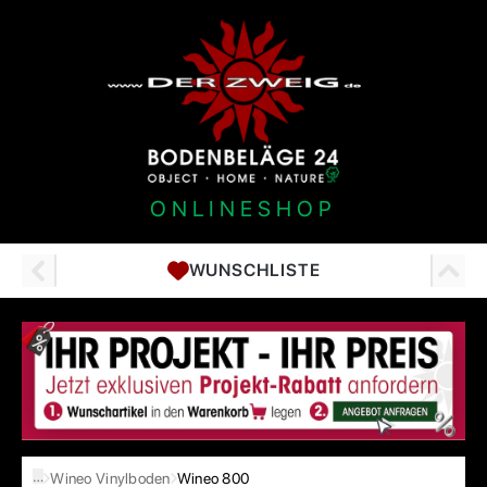
ONLINESHOP
WUNSCHLISTE
…
Wineo Vinylboden
Wineo 800