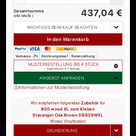
437,04
€
Gesamtsumme
(inkl. MwSt.)
WICHTIGES BEIM KAUF BEACHTEN
In den Warenkorb
Vorkasse -2%
Rechnungskauf
Ratenzahlung
MUSTERBESTELLUNG BIS 4 STÜCK
Regellieferzeit: 5-7 Werktage
ANGEBOT ANFRAGEN
Informationen zur Musterbestellung
Wir empfehlen folgendes
Zubehör
für
800 wood XL zum Kleben
Stavanger Oak Brown DB839WXL
Wineo
Vinylboden
GRUNDIERUNG