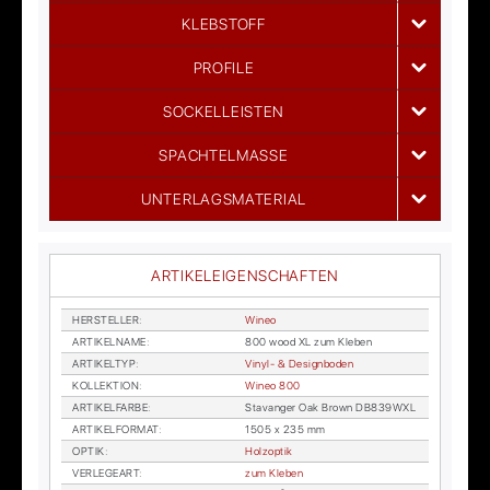
KLEBSTOFF
PROFILE
SOCKELLEISTEN
SPACHTELMASSE
UNTERLAGSMATERIAL
ARTIKELEIGENSCHAFTEN
HER­STEL­LER
:
Wi­neo
AR­TI­KEL­NA­ME
:
800 wood XL zum Kle­ben
AR­TI­KEL­TYP
:
Vi­nyl- & De­sign­bo­den
KOL­LEK­TI­ON
:
Wi­neo 800
AR­TI­KEL­FAR­BE
:
Sta­van­ger Oak Brown DB839WXL
AR­TI­KEL­FOR­MAT
:
1505 x 235 mm
OP­TIK
:
Holz­op­tik
VER­LE­GE­ART
:
zum Kle­ben