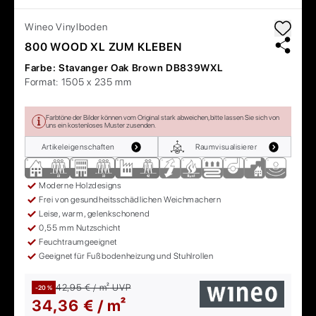
Wineo
Vinylboden
800 WOOD XL ZUM KLEBEN
Farbe:
Stavanger Oak Brown DB839WXL
Format:
1505 x 235 mm
Farbtöne der Bilder können vom Original stark abweichen, bitte lassen Sie sich von
uns ein kostenloses Muster zusenden.
Artikeleigenschaften
Raumvisualisierer
Moderne Holzdesigns
Frei von gesundheitsschädlichen Weichmachern
Leise, warm, gelenkschonend
0,55 mm Nutzschicht
Feuchtraumgeeignet
Geeignet für Fußbodenheizung und Stuhlrollen
42,95 € / m²
UVP
-20 %
34,36 € / m²