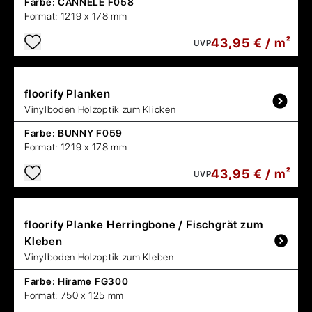
Farbe:
CANNELÉ F058
Format:
1219 x 178 mm
43,95 € / m²
UVP
floorify
Planken
Vinylboden Holzoptik zum Klicken
Farbe:
BUNNY F059
Format:
1219 x 178 mm
43,95 € / m²
UVP
floorify
Planke Herringbone / Fischgrät zum
Kleben
Vinylboden Holzoptik zum Kleben
Farbe:
Hirame FG300
Format:
750 x 125 mm