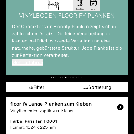
Broschüre
Video
VINYLBODEN FLOORIFY PLANKEN
Der Charakter von Floorify Planken zeigt sich in
zahlreichen Details: Die feine Verarbeitung der
Kanten, natürlich wirkende Variation und eine
naturnahe, gebürstete Struktur. Jede Planke ist bis
zur Perfektion verarbeitet.
Mehr erfahren
Wähle hier aus:
Filter
Sortierung
floorify
Lange Planken zum Kleben
Vinylboden Holzoptik zum Kleben
Farbe:
Paris Tan FG001
Format:
1524 x 225 mm