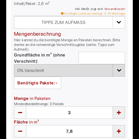
Inhalt/Paket:
2,6
m²
inkl. MwSt. zzgl. evtl.
Versandkosten
Die Regel-Lieferzeit beträgt:
4-10
Werktage
TIPPS ZUM AUFMASS
Mengenberechnung
Hier kannst du die benötigte Menge an Paketen berechnen. Bitte
denke an die notwendige Verschnittzugabe (siehe: Tipps zum
Aufmaß).
Grundfläche in m² (ohne
Verschnitt)
Benötigte Pakete:
-
Menge
in Paketen
Mindestbestellmenge:
3
Pakete
Fläche
in m²