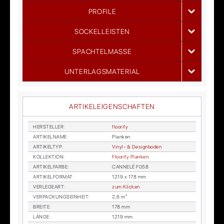
PROFILE
SOCKELLEISTEN
SPACHTELMASSE
UNTERLAGSMATERIAL
ARTIKELEIGENSCHAFTEN
HER­STEL­LER
:
floo­ri­fy
AR­TI­KEL­NA­ME
:
Plan­ken
AR­TI­KEL­TYP
:
Vi­nyl- & De­sign­bo­den
KOL­LEK­TI­ON
:
Floo­ri­fy Plan­ken
AR­TI­KEL­FAR­BE
:
CAN­NE­LÉ F058
AR­TI­KEL­FOR­MAT
:
1219 x 178 mm
VER­LE­GE­ART
:
zum Kli­cken
VER­PA­CKUNGS­EIN­HEIT
:
2,6 m²
BREI­TE
:
178 mm
LÄN­GE
:
1219 mm