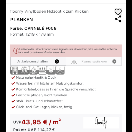
floorify
Vinylboden Holzoptik zum Klicken
PLANKEN
Farbe:
CANNELÉ F058
Format:
1219 x 178 mm
Farbtöne der Bilder können vom Original stark abweichen, bitte lassen Sie sich von
uns ein kostenloses Muster zusenden.
Artikeleigenschaften
Raumvisualisierer
Naturnahe Haptik & Optik
Wasserfest mit höchstem Nutzungskomfort
Komfortabel, dass es Ihnen die Sprache verschlägt
Leicht zu pflegen, leicht zu lieben
stoß-, kratz- und schmutzfest
Click-and-Go: Legen, klicken, fertig
43,95 € / m²
UVP
Paket:
UVP
114,27 €