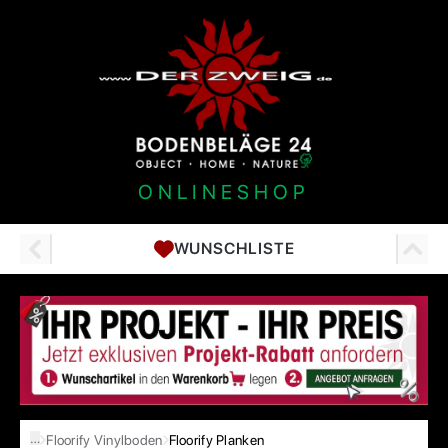
ONLINESHOP
WUNSCHLISTE
…
Floorify Vinylboden
Floorify Planken