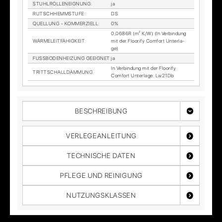
STUHL­ROL­LEN­EIG­NUNG
:
ja
RUTSCH­HEMM­STU­FE
:
DS
QUEL­LUNG - KOM­MER­ZI­ELL
:
0%
0,0686R (m² K/W) (In Ver­bin­dung
WÄR­ME­LEIT­FÄ­HIG­KEIT
:
mit der Floo­ri­fy Com­fort Un­ter­la­
ge)
FUSS­BO­DEN­HEI­ZUNG GE­EIG­NET
:
ja
In Ver­bin­dung mit der Floo­ri­fy
TRITT­SCHALL­DÄM­MUNG
:
Com­fort Un­ter­la­ge: Lw21Db
BESCHREIBUNG
VERLEGEANLEITUNG
TECHNISCHE DATEN
PFLEGE UND REINIGUNG
NUTZUNGSKLASSEN