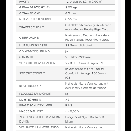
PA­KET
:
12 Die­len zu 1,21 m 2,60 m²
GE­SAMT­GE­WICHT M²
:
8,03 kg/m²
GE­SAMT­DI­CKE
:
4,5 mm
NUTZ­SCHICHT­STÄR­KE
:
0,55 mm
Schall­ab­sor­bie­ren­der, ro­bus­ter und
TRÄ­GER­SCHICHT
:
was­ser­fes­ter Floo­ri­fy Ri­gid Core
Krat­zer- und Fle­cken­schutz dank
OBER­FLÄ­CHE
:
Floo­ri­fy Si­lent Touch-Tech­no­lo­gie
NUT­ZUNGS­KLAS­SE
:
33 Ge­werb­lich stark
CE-KENN­ZEICH­NUNG
:
ja
GA­RAN­TIE
:
20 Jah­re (Woh­nen)
VER­SCHLEISS­VER­HAL­TEN
:
>= 3.000 Um­dre­hun­gen - AC3
In Ver­bin­dung mit der Floo­ri­fy
STOSS­FES­TIG­KEIT
:
Com­fort Un­ter­la­ge: 1.800mm -
IC3
Kei­ne sicht­ba­re Ver­än­de­rung mit
RESTEIN­DRUCK
:
der Floo­ri­fy Com­fort Un­ter­la­ge
FLECK­BE­STÄN­DIG­KEIT
:
ja
LICH­TECH­HEIT
:
>6
BRAND­SCHUTZ­KLAS­SE
:
Bfl-S1
MASS­STA­BI­LI­TÄT
:
<= 0,05 %
ZUG­FES­TIG­KEIT DER VER­BIN­
Längs: > 9 kN/m | Brei­te: > 9
DUNG
:
kN/m
VER­HAL­TEN AN MÖ­BEL­FUSS
:
Kei­ne sicht­ba­re Ver­än­de­rung