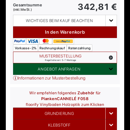
342,81
€
Gesamtsumme
(inkl. MwSt.)
WICHTIGES BEIM KAUF BEACHTEN
In den Warenkorb
Vorkasse -2%
Rechnungskauf
Ratenzahlung
MUSTERBESTELLUNG
Regellieferzeit: 5-7 Werktage
ANGEBOT ANFRAGEN
Informationen zur Musterbestellung
Wir empfehlen folgendes
Zubehör
für
Planken
CANNELÉ F058
floorify
Vinylboden Holzoptik zum Klicken
GRUNDIERUNG
KLEBSTOFF