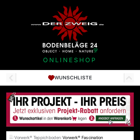
ONLINESHOP
WUNSCHLISTE
…
Vorwerk® Teppichboden
Vorwerk® Fascination