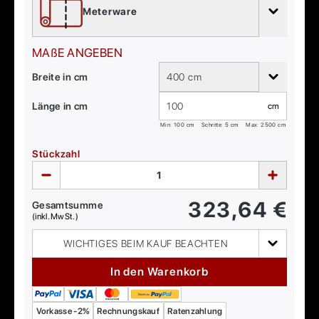
Meterware
MAßE ANGEBEN
Breite in cm
400 cm
Länge in cm
cm
Min:
100
cm
Schritte: 5 cm
Max:
2500
cm
Stückzahl
323,64
€
Gesamtsumme
(inkl. MwSt.)
WICHTIGES BEIM KAUF BEACHTEN
In den Warenkorb
Vorkasse -2%
Rechnungskauf
Ratenzahlung