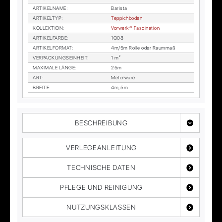
AR­TI­KEL­NA­ME
:
Ba­ris­ta
AR­TI­KEL­TYP
:
Tep­pich­bo­den
KOL­LEK­TI­ON
:
Vor­wer­k® Fa­sci­na­ti­on
AR­TI­KEL­FAR­BE
:
1Q08
AR­TI­KEL­FOR­MAT
:
4m/5m Rol­le oder Raum­maß
VER­PA­CKUNGS­EIN­HEIT
:
1 m²
MA­XI­MA­LE LÄN­GE
:
25m
ART
:
Me­ter­wa­re
BREI­TE
:
4m, 5m
BESCHREIBUNG
VERLEGEANLEITUNG
TECHNISCHE DATEN
PFLEGE UND REINIGUNG
NUTZUNGSKLASSEN