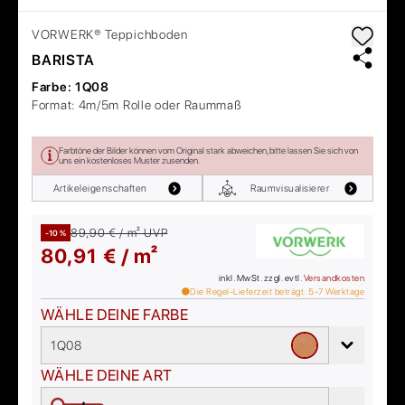
VORWERK®
Teppichboden
BARISTA
Farbe:
1Q08
Format:
4m/5m Rolle oder Raummaß
Farbtöne der Bilder können vom Original stark abweichen, bitte lassen Sie sich von
uns ein kostenloses Muster zusenden.
Artikeleigenschaften
Raumvisualisierer
89,90 € / m²
UVP
-10 %
80,91 € / m²
inkl. MwSt. zzgl. evtl.
Versandkosten
Die Regel-Lieferzeit beträgt:
5-7
Werktage
WÄHLE DEINE FARBE
1Q08
WÄHLE DEINE ART