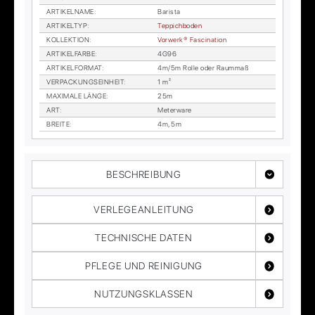
AR­TI­KEL­NA­ME
:
Ba­ris­ta
AR­TI­KEL­TYP
:
Tep­pich­bo­den
KOL­LEK­TI­ON
:
Vor­wer­k® Fa­sci­na­ti­on
AR­TI­KEL­FAR­BE
:
4G96
AR­TI­KEL­FOR­MAT
:
4m/5m Rol­le oder Raum­maß
VER­PA­CKUNGS­EIN­HEIT
:
1 m²
MA­XI­MA­LE LÄN­GE
:
25m
ART
:
Me­ter­wa­re
BREI­TE
:
4m, 5m
BESCHREIBUNG
VERLEGEANLEITUNG
TECHNISCHE DATEN
PFLEGE UND REINIGUNG
NUTZUNGSKLASSEN