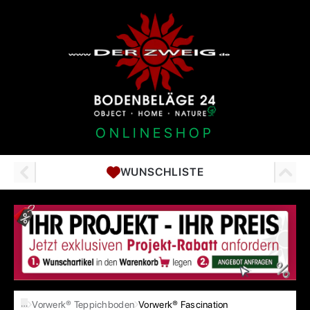
ONLINESHOP
WUNSCHLISTE
…
Vorwerk® Teppichboden
Vorwerk® Fascination