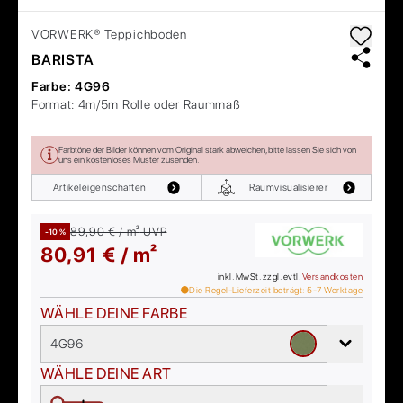
VORWERK®
Teppichboden
BARISTA
Farbe:
4G96
Format:
4m/5m Rolle oder Raummaß
Farbtöne der Bilder können vom Original stark abweichen, bitte lassen Sie sich von
uns ein kostenloses Muster zusenden.
Artikeleigenschaften
Raumvisualisierer
89,90 € / m²
UVP
-10 %
80,91 € / m²
inkl. MwSt. zzgl. evtl.
Versandkosten
Die Regel-Lieferzeit beträgt:
5-7
Werktage
WÄHLE DEINE FARBE
4G96
WÄHLE DEINE ART