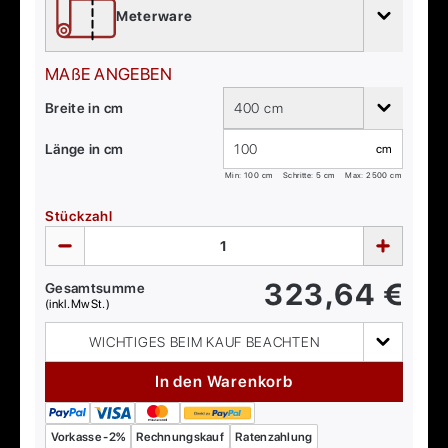
Meterware
MAßE ANGEBEN
Breite in cm
400 cm
Länge in cm
cm
Min:
100
cm
Schritte: 5 cm
Max:
2500
cm
Stückzahl
323,64
€
Gesamtsumme
(inkl. MwSt.)
WICHTIGES BEIM KAUF BEACHTEN
In den Warenkorb
Vorkasse -2%
Rechnungskauf
Ratenzahlung