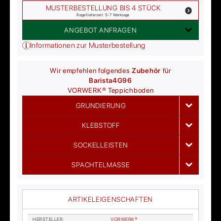
MUSTERBESTELLUNG BIS 4 STÜCK
Regellieferzeit: 5-7 Werktage
ANGEBOT ANFRAGEN
Informationen zur Musterbestellung
Wir empfehlen folgendes
Zubehör
für
Barista
4G96
VORWERK®
Teppichboden
GRUNDIERUNG
KLEBSTOFF
SOCKELLEISTEN
SPACHTELMASSE
ARTIKELEIGENSCHAFTEN
HER­STEL­LER
:
VOR­WER­K®