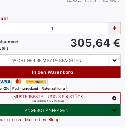
Min:
100
cm
Schritte: 5 cm
Max:
2500
cm
zahl
305,64
€
mtsumme
wSt.)
WICHTIGES BEIM KAUF BEACHTEN
In den Warenkorb
e -2%
Rechnungskauf
Ratenzahlung
MUSTERBESTELLUNG BIS 4 STÜCK
Regellieferzeit: 5-7 Werktage
ANGEBOT ANFRAGEN
mationen zur Musterbestellung