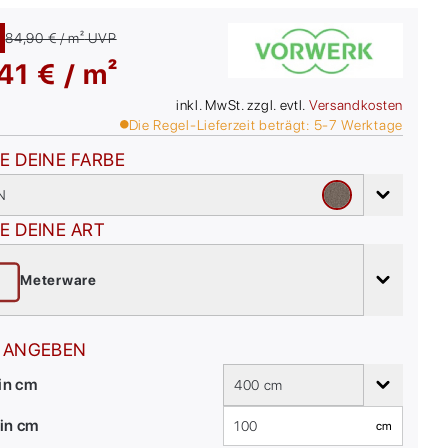
84,90 € / m²
UVP
41 € / m²
inkl. MwSt. zzgl. evtl.
Versandkosten
Die Regel-Lieferzeit beträgt:
5-7
Werktage
E DEINE FARBE
N
E DEINE ART
Meterware
 ANGEBEN
 in cm
400 cm
in cm
cm