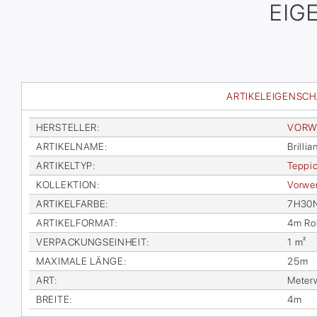
EIG
ARTIKELEIGENSC
HER­STEL­LER
:
VOR­W
AR­TI­KEL­NA­ME
:
Bril­li­a
AR­TI­KEL­TYP
:
Tep­pi
KOL­LEK­TI­ON
:
Vor­wer
AR­TI­KEL­FAR­BE
:
7H30
AR­TI­KEL­FOR­MAT
:
4m Rol
VER­PA­CKUNGS­EIN­HEIT
:
1 m²
MA­XI­MA­LE LÄN­GE
:
25m
ART
:
Me­ter­
BREI­TE
:
4m