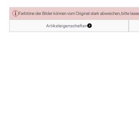
Farbtöne der Bilder können vom Original stark abweichen, bitte lass
Artikeleigenschaften