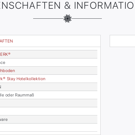
ENSCHAFTEN & INFORMATI
HAFTEN
ER­K®
n­ce
ch­bo­den
­k® Stay Ho­tel­kol­lek­ti­on
N
­le oder Raum­maß
wa­re