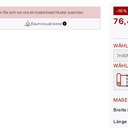
-10 %
en Sie sich von uns ein kostenloses Muster zusenden.
76,
Raumvisualisierer
WÄHL
7H30
WÄHL
MAßE
Breite
Länge 