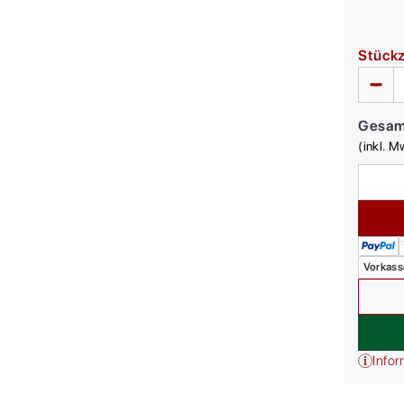
Stück
Gesa
(inkl. M
Vorkass
Infor