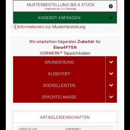
MUSTERBESTELLUNG BIS 4 STÜCK
Regellieferzeit: 5-7 Werktage
ANGEBOT ANFRAGEN
Informationen zur Musterbestellung
Wir empfehlen folgendes
Zubehör
für
Elara
4F75N
VORWERK®
Teppichboden
GRUNDIERUNG
KLEBSTOFF
SOCKELLEISTEN
SPACHTELMASSE
ARTIKELEIGENSCHAFTEN
HER­STEL­LER
:
VOR­WER­K®