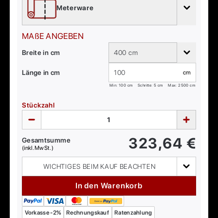
Meterware
MAßE ANGEBEN
Breite in cm
400 cm
Länge in cm
cm
Min:
100
cm
Schritte: 5 cm
Max:
2500
cm
Stückzahl
323,64
€
Gesamtsumme
(inkl. MwSt.)
WICHTIGES BEIM KAUF BEACHTEN
In den Warenkorb
Vorkasse -2%
Rechnungskauf
Ratenzahlung