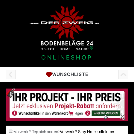
ONLINESHOP
WUNSCHLISTE
…
Vorwerk® Teppichboden
Vorwerk® Stay Hotelkollektion