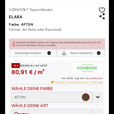
VORWERK®
Teppichboden
ELARA
Farbe:
4F75N
Format:
4m Rolle oder Raummaß
Farbtöne der Bilder können vom Original stark abweichen, bitte lassen Sie sich von
uns ein kostenloses Muster zusenden.
Artikeleigenschaften
Raumvisualisierer
89,90 € / m²
UVP
-10 %
80,91 € / m²
inkl. MwSt. zzgl. evtl.
Versandkosten
Die Regel-Lieferzeit beträgt:
5-7
Werktage
WÄHLE DEINE FARBE
4F75N
WÄHLE DEINE ART