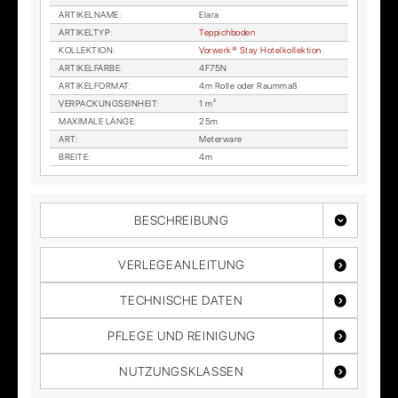
AR­TI­KEL­NA­ME
:
Ela­ra
AR­TI­KEL­TYP
:
Tep­pich­bo­den
KOL­LEK­TI­ON
:
Vor­wer­k® Stay Ho­tel­kol­lek­ti­on
AR­TI­KEL­FAR­BE
:
4F75N
AR­TI­KEL­FOR­MAT
:
4m Rol­le oder Raum­maß
VER­PA­CKUNGS­EIN­HEIT
:
1 m²
MA­XI­MA­LE LÄN­GE
:
25m
ART
:
Me­ter­wa­re
BREI­TE
:
4m
BESCHREIBUNG
VERLEGEANLEITUNG
TECHNISCHE DATEN
PFLEGE UND REINIGUNG
NUTZUNGSKLASSEN