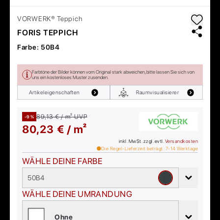
VORWERK®
Teppich
FORIS TEPPICH
Farbe:
50B4
Farbtöne der Bilder können vom Original stark abweichen, bitte lassen Sie sich von
uns ein kostenloses Muster zusenden.
Artikeleigenschaften
Raumvisualisierer
89,13 € / m²
UVP
-9 %
80,23 € / m²
inkl. MwSt. zzgl. evtl.
Versandkosten
Die Regel-Lieferzeit beträgt:
7-14
Werktage
WÄHLE DEINE FARBE
50B4
WÄHLE DEINE UMRANDUNG
Ohne