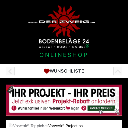
ONLINESHOP
WUNSCHLISTE
…
Vorwerk® Teppiche
Vorwerk® Projection