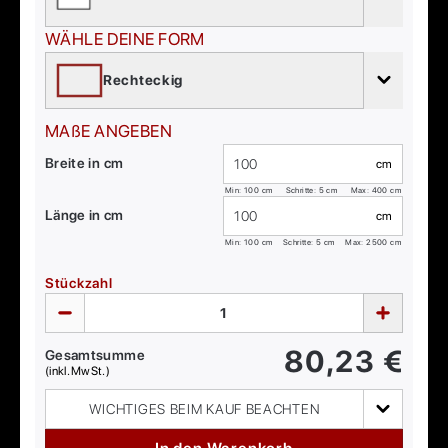
WÄHLE DEINE FORM
Rechteckig
MAßE ANGEBEN
Breite in cm
cm
Min:
100
cm
Schritte: 5 cm
Max:
400
cm
Länge in cm
cm
Min:
100
cm
Schritte: 5 cm
Max:
2500
cm
Stückzahl
80,23
€
Gesamtsumme
(inkl. MwSt.)
WICHTIGES BEIM KAUF BEACHTEN