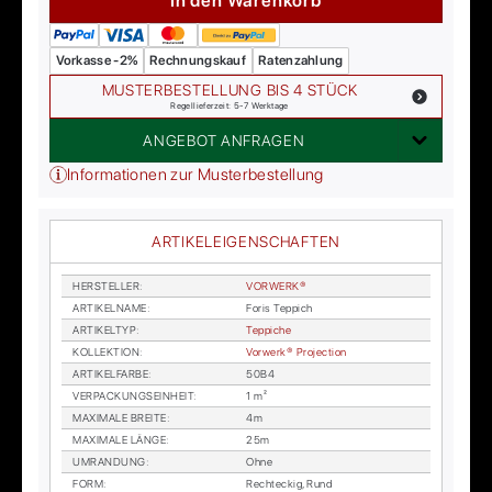
In den Warenkorb
Vorkasse -2%
Rechnungskauf
Ratenzahlung
MUSTERBESTELLUNG BIS 4 STÜCK
Regellieferzeit: 5-7 Werktage
ANGEBOT ANFRAGEN
Informationen zur Musterbestellung
ARTIKELEIGENSCHAFTEN
HER­STEL­LER
:
VOR­WER­K®
AR­TI­KEL­NA­ME
:
Fo­ris Tep­pich
AR­TI­KEL­TYP
:
Tep­pi­che
KOL­LEK­TI­ON
:
Vor­wer­k® Pro­jec­tion
AR­TI­KEL­FAR­BE
:
50B4
VER­PA­CKUNGS­EIN­HEIT
:
1 m²
MA­XI­MA­LE BREI­TE
:
4m
MA­XI­MA­LE LÄN­GE
:
25m
UM­RAN­DUNG
:
Ohne
FORM
:
Recht­eckig, Rund