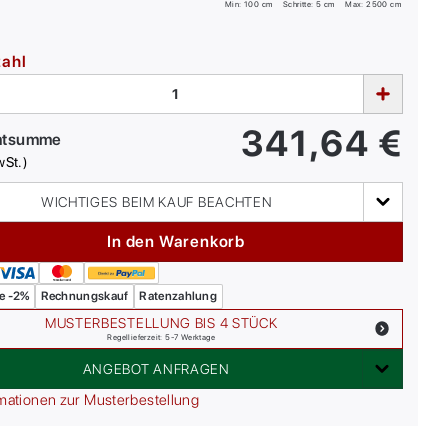
Min:
100
cm
Schritte: 5 cm
Max:
2500
cm
zahl
341,64
€
mtsumme
wSt.)
WICHTIGES BEIM KAUF BEACHTEN
In den Warenkorb
e -2%
Rechnungskauf
Ratenzahlung
MUSTERBESTELLUNG BIS 4 STÜCK
Regellieferzeit: 5-7 Werktage
ANGEBOT ANFRAGEN
mationen zur Musterbestellung