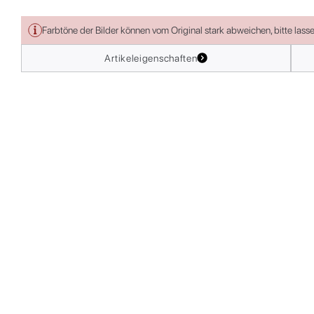
Farbtöne der Bilder können vom Original stark abweichen, bitte lass
Artikeleigenschaften