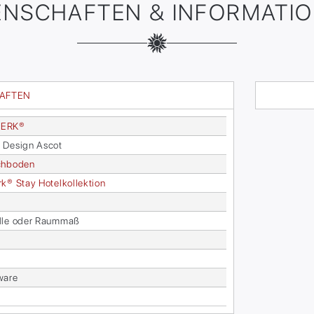
ENSCHAFTEN & INFORMATI
HAFTEN
ER­K®
 De­sign As­cot
ch­bo­den
­k® Stay Ho­tel­kol­lek­ti­on
N
­le oder Raum­maß
wa­re