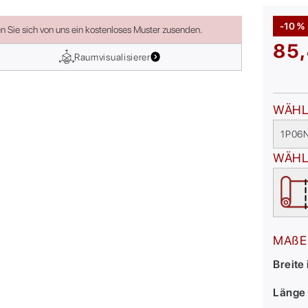
-10 %
en Sie sich von uns ein kostenloses Muster zusenden.
85,
Raumvisualisierer
WÄHL
1P06
WÄHL
MAßE
Breite
Länge 