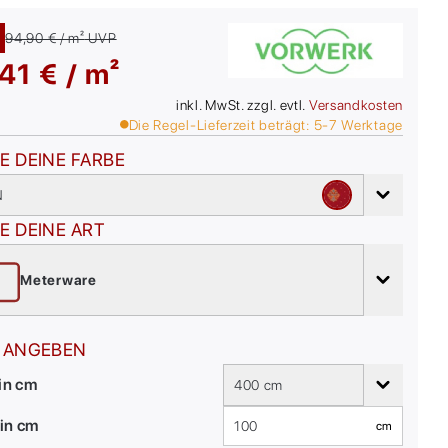
94,90 € / m²
UVP
41 € / m²
inkl. MwSt. zzgl. evtl.
Versandkosten
Die Regel-Lieferzeit beträgt:
5-7
Werktage
E DEINE FARBE
N
E DEINE ART
Meterware
 ANGEBEN
 in cm
400 cm
in cm
cm