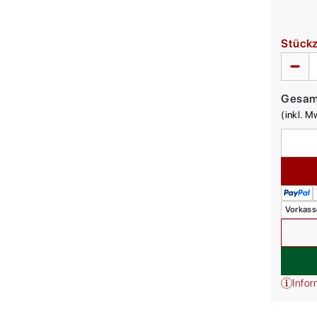
Stück
Gesa
(inkl. M
Vorkass
Infor