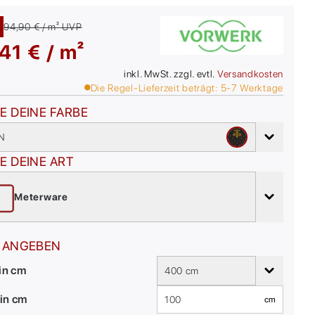
94,90 € / m²
UVP
41 € / m²
inkl. MwSt. zzgl. evtl.
Versandkosten
Die Regel-Lieferzeit beträgt:
5-7
Werktage
E DEINE FARBE
N
E DEINE ART
Meterware
 ANGEBEN
 in cm
400 cm
in cm
cm