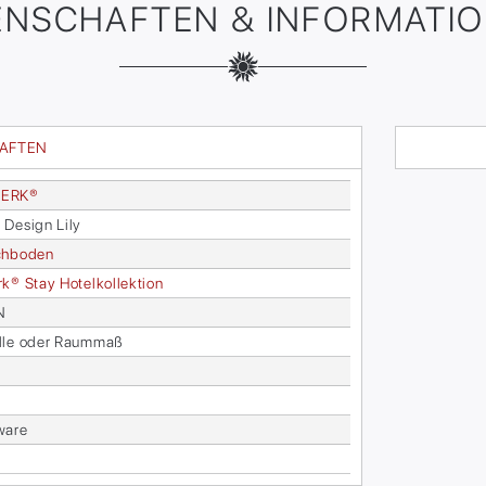
ENSCHAFTEN & INFORMATI
HAFTEN
ER­K®
 De­sign Lily
ch­bo­den
­k® Stay Ho­tel­kol­lek­ti­on
N
­le oder Raum­maß
wa­re