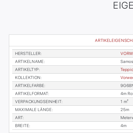
EIG
ARTIKELEIGENSC
HER­STEL­LER
:
VOR­W
AR­TI­KEL­NA­ME
:
Sa­mos
AR­TI­KEL­TYP
:
Tep­pi
KOL­LEK­TI­ON
:
Vor­wer
AR­TI­KEL­FAR­BE
:
9G68
AR­TI­KEL­FOR­MAT
:
4m Rol
VER­PA­CKUNGS­EIN­HEIT
:
1 m²
MA­XI­MA­LE LÄN­GE
:
25m
ART
:
Me­ter­
BREI­TE
:
4m