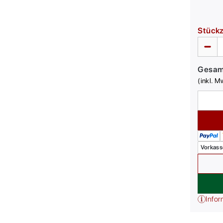
Stück
Gesa
(inkl. M
Vorkass
Infor