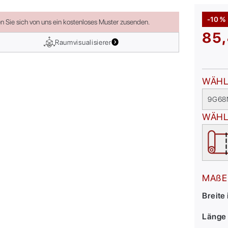
-10 %
en Sie sich von uns ein kostenloses Muster zusenden.
85,
Raumvisualisierer
WÄHL
9G68
WÄHL
MAßE
Breite
Länge 