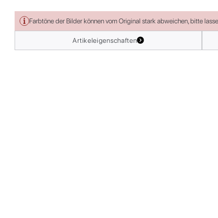
Farbtöne der Bilder können vom Original stark abweichen, bitte lass
Artikeleigenschaften