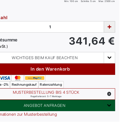
Min:
100
cm
Schritte: 5 cm
Max:
2500
cm
zahl
341,64
€
mtsumme
wSt.)
WICHTIGES BEIM KAUF BEACHTEN
In den Warenkorb
e -2%
Rechnungskauf
Ratenzahlung
MUSTERBESTELLUNG BIS 4 STÜCK
Regellieferzeit: 5-7 Werktage
ANGEBOT ANFRAGEN
mationen zur Musterbestellung