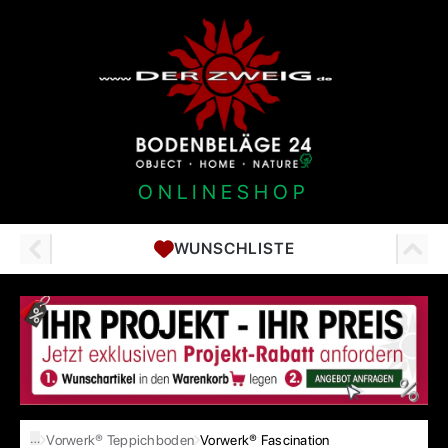
ONLINESHOP
WUNSCHLISTE
…
Vorwerk® Teppichboden
Vorwerk® Fascination