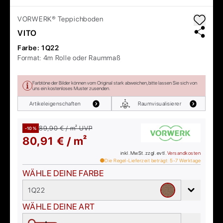
VORWERK®
Teppichboden
VITO
Farbe:
1Q22
Format:
4m Rolle oder Raummaß
Farbtöne der Bilder können vom Original stark abweichen, bitte lassen Sie sich von
uns ein kostenloses Muster zusenden.
Artikeleigenschaften
Raumvisualisierer
89,90 € / m²
UVP
-10 %
80,91 € / m²
inkl. MwSt. zzgl. evtl.
Versandkosten
Die Regel-Lieferzeit beträgt:
5-7
Werktage
WÄHLE DEINE FARBE
1Q22
WÄHLE DEINE ART