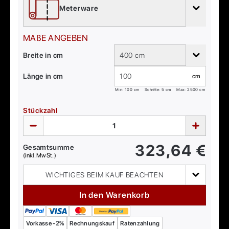
Meterware
MAßE ANGEBEN
Breite in cm
400 cm
Länge in cm
cm
Min:
100
cm
Schritte: 5 cm
Max:
2500
cm
Stückzahl
323,64
€
Gesamtsumme
(inkl. MwSt.)
WICHTIGES BEIM KAUF BEACHTEN
In den Warenkorb
Vorkasse -2%
Rechnungskauf
Ratenzahlung