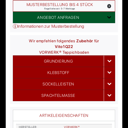
MUSTERBESTELLUNG BIS 4 STÜCK
Regellieferzeit: 5-7 Werktage
ANGEBOT ANFRAGEN
Informationen zur Musterbestellung
Wir empfehlen folgendes
Zubehör
für
Vito
1Q22
VORWERK®
Teppichboden
GRUNDIERUNG
KLEBSTOFF
SOCKELLEISTEN
SPACHTELMASSE
ARTIKELEIGENSCHAFTEN
HER­STEL­LER
:
VOR­WER­K®