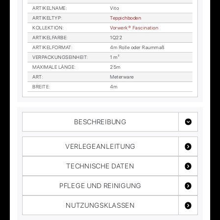
AR­TI­KEL­NA­ME
:
Vito
AR­TI­KEL­TYP
:
Tep­pich­bo­den
KOL­LEK­TI­ON
:
Vor­wer­k® Fa­sci­na­ti­on
AR­TI­KEL­FAR­BE
:
1Q22
AR­TI­KEL­FOR­MAT
:
4m Rol­le oder Raum­maß
VER­PA­CKUNGS­EIN­HEIT
:
1 m²
MA­XI­MA­LE LÄN­GE
:
25m
ART
:
Me­ter­wa­re
BREI­TE
:
4m
BESCHREIBUNG
VERLEGEANLEITUNG
TECHNISCHE DATEN
PFLEGE UND REINIGUNG
NUTZUNGSKLASSEN