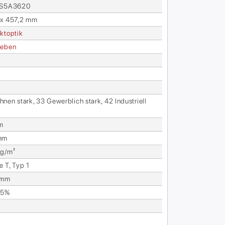
SS5A3620
 x 457,2 mm
kt­op­tik
e­ben
nen stark, 33 Ge­werb­lich stark, 42 In­dus­tri­ell
l
m
mm
 g/m²
e T, Typ 1
1mm
25%