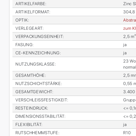
AR­TI­KEL­FAR­BE
:
Zinc 
AR­TI­KEL­FOR­MAT
:
304,8
OP­TIK
:
Abs­tra
VER­LE­GE­ART
:
zum Kl
VER­PA­CKUNGS­EIN­HEIT
:
2,5 m²
FA­SUNG
:
ja
CE-KENN­ZEICH­NUNG
:
ja
23 Woh­
NUT­ZUNGS­KLAS­SE
:
nor­ma
GE­SAMT­HÖ­HE
:
2,5 m
NUTZ­SCHICHT­STÄR­KE
:
0,55 
GE­SAMT­GE­WICHT
:
3.400
VER­SCHLEISS­FES­TIG­KEIT
:
Grup­p
RESTEIN­DRUCK
:
<= 0,
DI­MEN­SI­ONS­STA­BI­LI­TÄT
:
<= 0,
FLE­XI­BI­LI­TÄT
:
ja
RUTSCH­HEMM­STU­FE
:
R10