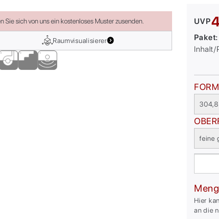
4
UVP
en Sie sich von uns ein kostenloses Muster zusenden.
Paket
Raumvisualisierer
Inhalt
FORM
304,8
OBER
feine 
Meng
Hier ka
an die 