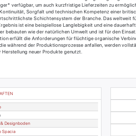
r* verfügbar, um auch kurzfristige Lieferzeiten zu ermöglich
Kontinuität, Sorgfalt und technischen Kompetenz einer britisc
ortschrittlichste Schichtensystem der Branche. Das weltweit 
ebnis ist eine beispiellose Langlebigkeit und eine dauerhaf
er bebauten wie der natürlichen Umwelt und ist für den Einsa
ktion erfüllt die Anforderungen für flüchtige organische Verb
 die während der Produktionsprozesse anfallen, werden vollstä
 Herstellung neuer Produkte genutzt.
HAFTEN
o
a
 & De­sign­bo­den
o Spa­cia