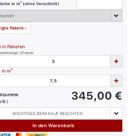
äche in m² (ohne Verschnitt)
igte Pakete:
-
e
in Paketen
estellmenge:
3
Pakete
e
in m²
345,00
€
mtsumme
wSt.)
WICHTIGES BEIM KAUF BEACHTEN
In den Warenkorb