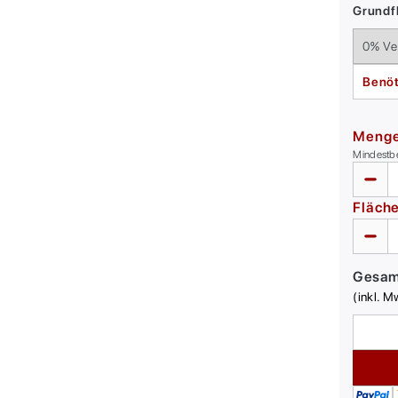
Grundfl
Benöt
Meng
Mindestb
Fläch
Gesa
(inkl. M