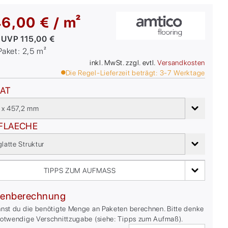
6,00 € / m²
:
UVP
115,00 €
/Paket:
2,5
m²
inkl. MwSt. zzgl. evtl.
Versandkosten
Die Regel-Lieferzeit beträgt:
3-7
Werktage
AT
 x 457,2 mm
FLAECHE
glatte Struktur
TIPPS ZUM AUFMASS
enberechnung
nnst du die benötigte Menge an Paketen berechnen. Bitte denke
notwendige Verschnittzugabe (siehe: Tipps zum Aufmaß).