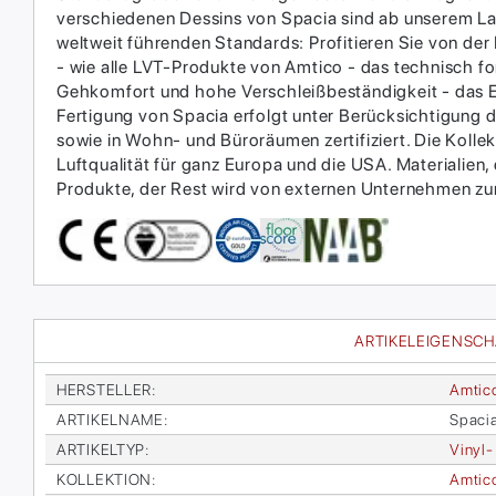
verschiedenen Dessins von Spacia sind ab unserem Lage
weltweit führenden Standards: Profitieren Sie von der 
- wie alle LVT-Produkte von Amtico - das technisch f
Gehkomfort und hohe Verschleißbeständigkeit - das Erg
Fertigung von Spacia erfolgt unter Berücksichtigung d
sowie in Wohn- und Büroräumen zertifiziert. Die Kolle
Luftqualität für ganz Europa und die USA. Materialien,
Produkte, der Rest wird von externen Unternehmen zur
ARTIKELEIGENSC
HER­STEL­LER
:
Am­ti­c
AR­TI­KEL­NA­ME
:
Spa­ci
AR­TI­KEL­TYP
:
Vi­nyl-
KOL­LEK­TI­ON
:
Am­ti­c