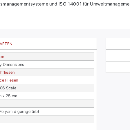
itätsmanagementsysteme und ISO 14001 für Umweltmanagement
HAFTEN
ace
 Di­men­si­ons
h­flie­sen
face Flie­sen
06 Sca­le
m x 25 cm
o­ly­amid garn­ge­färbt