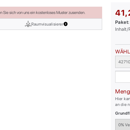
41,
en Sie sich von uns ein kostenloses Muster zusenden.
Paket
Raumvisualisierer
Inhalt
WÄHL
42710
Meng
Hier ka
an die 
Grundfl