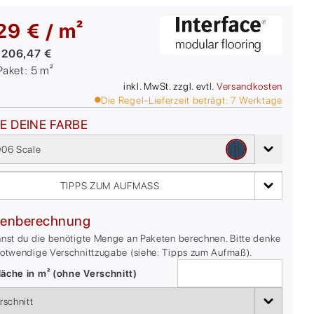
29 € / m²
:
206,47 €
/Paket:
5
m²
inkl. MwSt. zzgl. evtl.
Versandkosten
Die Regel-Lieferzeit beträgt:
7
Werktage
E DEINE FARBE
06 Scale
TIPPS ZUM AUFMASS
enberechnung
nnst du die benötigte Menge an Paketen berechnen. Bitte denke
notwendige Verschnittzugabe (siehe: Tipps zum Aufmaß).
äche in m² (ohne Verschnitt)