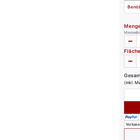
Benöt
Meng
Mindestb
Fläch
Gesa
(inkl. M
Vorkass