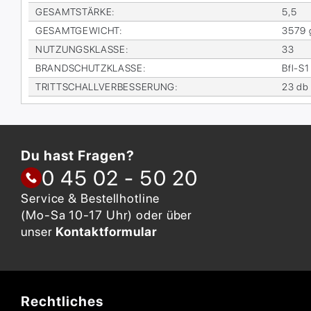
GE­SAMT­STÄR­KE
:
5,5
GE­SAMT­GE­WICHT
:
3579 
NUT­ZUNGS­KLAS­SE
:
33
BRAND­SCHUTZ­KLAS­SE
:
Bfl-S1
TRITT­SCHALL­VER­BES­SE­RUNG
:
23 db
Du hast Fragen?
0 45 02 - 50 20
Service & Bestellhotline
(Mo-Sa 10-17 Uhr) oder über
unser
Kontaktformular
Rechtliches