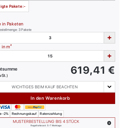
igte Pakete:
-
e
in Paketen
estellmenge:
3
Pakete
e
in m²
619,41
€
mtsumme
wSt.)
WICHTIGES BEIM KAUF BEACHTEN
In den Warenkorb
e -2%
Rechnungskauf
Ratenzahlung
MUSTERBESTELLUNG BIS 4 STÜCK
Regellieferzeit: 5-7 Werktage