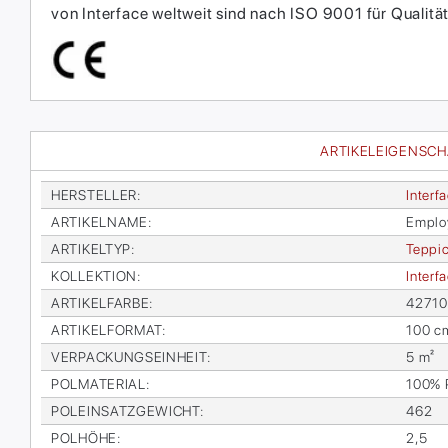
von Interface weltweit sind nach ISO 9001 für Qual
ARTIKELEIGENSC
HER­STEL­LER
:
In­ter­f
AR­TI­KEL­NA­ME
:
Em­ploy
AR­TI­KEL­TYP
:
Tep­pic
KOL­LEK­TI­ON
:
In­ter­
AR­TI­KEL­FAR­BE
:
42710
AR­TI­KEL­FOR­MAT
:
100 c
VER­PA­CKUNGS­EIN­HEIT
:
5 m²
POL­MA­TE­RI­AL
:
100% P
POL­EIN­SATZ­GE­WICHT
:
462
POL­HÖ­HE
:
2,5