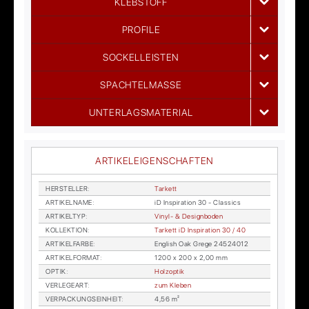
KLEBSTOFF
PROFILE
SOCKELLEISTEN
SPACHTELMASSE
UNTERLAGSMATERIAL
ARTIKELEIGENSCHAFTEN
HER­STEL­LER
:
Tar­kett
AR­TI­KEL­NA­ME
:
iD In­spi­ra­ti­on 30 - Clas­sics
AR­TI­KEL­TYP
:
Vi­nyl- & De­sign­bo­den
KOL­LEK­TI­ON
:
Tar­kett iD In­spi­ra­ti­on 30 / 40
AR­TI­KEL­FAR­BE
:
Eng­lish Oak Gre­ge 24524012
AR­TI­KEL­FOR­MAT
:
1200 x 200 x 2,00 mm
OP­TIK
:
Holz­op­tik
VER­LE­GE­ART
:
zum Kle­ben
VER­PA­CKUNGS­EIN­HEIT
:
4,56 m²