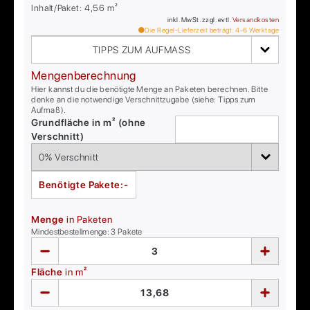
Inhalt/Paket:
4,56
m²
inkl. MwSt. zzgl. evtl.
Versandkosten
Die Regel-Lieferzeit beträgt:
4-6
Werktage
TIPPS ZUM AUFMASS
Mengenberechnung
Hier kannst du die benötigte Menge an Paketen berechnen. Bitte
denke an die notwendige Verschnittzugabe (siehe: Tipps zum
Aufmaß).
Grundfläche in m² (ohne
Verschnitt)
Benötigte Pakete:
-
Menge
in Paketen
Mindestbestellmenge:
3
Pakete
Fläche
in m²