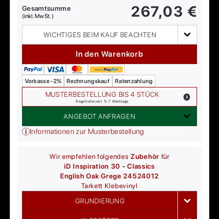
267,03
€
Gesamtsumme
(inkl. MwSt.)
WICHTIGES BEIM KAUF BEACHTEN
In den Warenkorb
Vorkasse -2%
Rechnungskauf
Ratenzahlung
MUSTERBESTELLUNG BIS 4 STÜCK
Regellieferzeit: 5-7 Werktage
ANGEBOT ANFRAGEN
Informationen zur Musterbestellung
Wir empfehlen folgendes
Zubehör
für
iD Inspiration 30 - Classics
English Oak Grege 24524012
Tarkett
Klebevinyl
GRUNDIERUNG