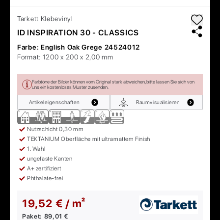
Tarkett
Klebevinyl
ID INSPIRATION 30 - CLASSICS
Farbe:
English Oak Grege 24524012
Format:
1200 x 200 x 2,00 mm
Farbtöne der Bilder können vom Original stark abweichen, bitte lassen Sie sich von
uns ein kostenloses Muster zusenden.
Artikeleigenschaften
Raumvisualisierer
Nutzschicht 0,30 mm
TEKTANIUM Oberfläche mit ultramattem Finish
1. Wahl
ungefaste Kanten
A+ zertifiziert
Phthalate-frei
19,52 € / m²
Paket:
89,01 €