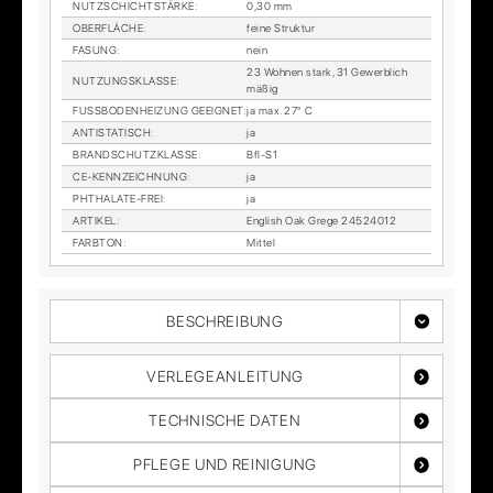
NUTZ­SCHICHT­STÄR­KE
:
0,30 mm
OBER­FLÄ­CHE
:
fei­ne Struk­tur
FA­SUNG
:
nein
23 Woh­nen stark, 31 Ge­werb­lich
NUT­ZUNGS­KLAS­SE
:
mä­ßig
FUSS­BO­DEN­HEI­ZUNG GE­EIG­NET
:
ja max. 27° C
AN­TI­STA­TISCH
:
ja
BRAND­SCHUTZ­KLAS­SE
:
Bfl-S1
CE-KENN­ZEICH­NUNG
:
ja
PHTHA­LA­TE-FREI
:
ja
AR­TI­KEL
:
Eng­lish Oak Gre­ge 24524012
FARB­TON
:
Mit­tel
BESCHREIBUNG
VERLEGEANLEITUNG
TECHNISCHE DATEN
PFLEGE UND REINIGUNG