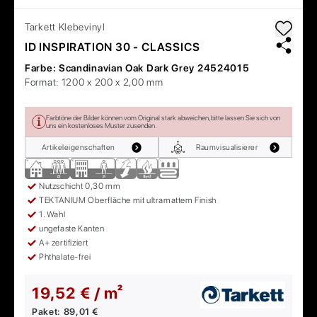
Tarkett
Klebevinyl
ID INSPIRATION 30 - CLASSICS
Farbe:
Scandinavian Oak Dark Grey 24524015
Format:
1200 x 200 x 2,00 mm
Farbtöne der Bilder können vom Original stark abweichen, bitte lassen Sie sich von
uns ein kostenloses Muster zusenden.
Artikeleigenschaften
Raumvisualisierer
Nutzschicht 0,30 mm
TEKTANIUM Oberfläche mit ultramattem Finish
1. Wahl
ungefaste Kanten
A+ zertifiziert
Phthalate-frei
19,52 € / m²
Paket:
89,01 €