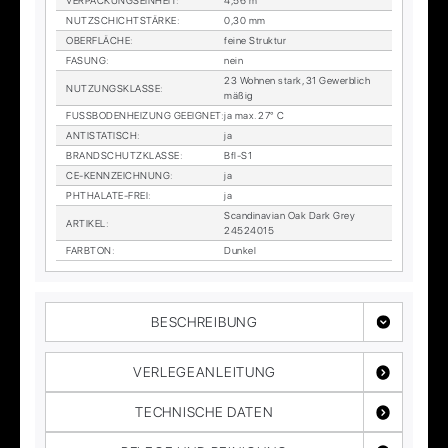
VER­PA­CKUNGS­EIN­HEIT
:
4,56 m²
NUTZ­SCHICHT­STÄR­KE
:
0,30 mm
OBER­FLÄ­CHE
:
fei­ne Struk­tur
FA­SUNG
:
nein
23 Woh­nen stark, 31 Ge­werb­lich
NUT­ZUNGS­KLAS­SE
:
mä­ßig
FUSS­BO­DEN­HEI­ZUNG GE­EIG­NET
:
ja max. 27° C
AN­TI­STA­TISCH
:
ja
BRAND­SCHUTZ­KLAS­SE
:
Bfl-S1
CE-KENN­ZEICH­NUNG
:
ja
PHTHA­LA­TE-FREI
:
ja
Scan­di­na­vi­an Oak Dark Grey
AR­TI­KEL
:
24524015
FARB­TON
:
Dun­kel
BESCHREIBUNG
VERLEGEANLEITUNG
TECHNISCHE DATEN