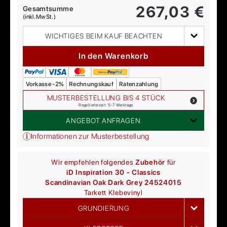
267,03
€
Gesamtsumme
(inkl. MwSt.)
WICHTIGES BEIM KAUF BEACHTEN
In den Warenkorb
Vorkasse -2%
Rechnungskauf
Ratenzahlung
MUSTERBESTELLUNG BIS 4 STÜCK
Regellieferzeit: 5-7 Werktage
ANGEBOT ANFRAGEN
Informationen zur Musterbestellung
Wir empfehlen folgendes
Zubehör
für
iD Inspiration 30 - Classics
Scandinavian Oak Dark Grey 24524015
Tarkett
Klebevinyl
GRUNDIERUNG