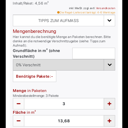
Inhalt/Paket:
4,56
m²
inkl. MwSt. zzgl. evtl.
Versandkosten
Die Regel-Lieferzeit beträgt:
4-6
Werktage
TIPPS ZUM AUFMASS
Mengenberechnung
Hier kannst du die benötigte Menge an Paketen berechnen. Bitte
denke an die notwendige Verschnittzugabe (siehe: Tipps zum
Aufmaß).
Grundfläche in m² (ohne
Verschnitt)
Benötigte Pakete:
-
Menge
in Paketen
Mindestbestellmenge:
3
Pakete
Fläche
in m²