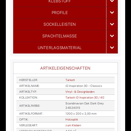
KLEBSTOFF
PROFILE
SOCKELLEISTEN
SPACHTELMASSE
UNTERLAGSMATERIAL
ARTIKELEIGENSCHAFTEN
HER­STEL­LER
:
Tar­kett
AR­TI­KEL­NA­ME
:
iD In­spi­ra­ti­on 30 - Clas­sics
AR­TI­KEL­TYP
:
Vi­nyl- & De­sign­bo­den
KOL­LEK­TI­ON
:
Tar­kett iD In­spi­ra­ti­on 30 / 40
Scan­di­na­vi­an Oak Dark Grey
AR­TI­KEL­FAR­BE
:
24524015
AR­TI­KEL­FOR­MAT
:
1200 x 200 x 2,00 mm
OP­TIK
:
Holz­op­tik
VER­LE­GE­ART
:
zum Kle­ben