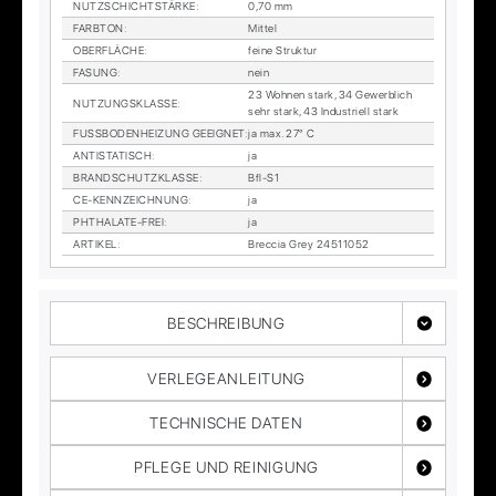
NUTZ­SCHICHT­STÄR­KE
:
0,70 mm
FARB­TON
:
Mit­tel
OBER­FLÄ­CHE
:
fei­ne Struk­tur
FA­SUNG
:
nein
23 Woh­nen stark, 34 Ge­werb­lich
NUT­ZUNGS­KLAS­SE
:
sehr stark, 43 In­dus­tri­ell stark
FUSS­BO­DEN­HEI­ZUNG GE­EIG­NET
:
ja max. 27° C
AN­TI­STA­TISCH
:
ja
BRAND­SCHUTZ­KLAS­SE
:
Bfl-S1
CE-KENN­ZEICH­NUNG
:
ja
PHTHA­LA­TE-FREI
:
ja
AR­TI­KEL
:
Breccia Grey 24511052
BESCHREIBUNG
VERLEGEANLEITUNG
TECHNISCHE DATEN
PFLEGE UND REINIGUNG