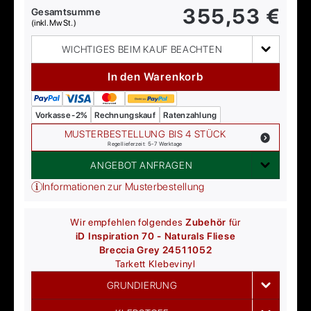
355,53
€
Gesamtsumme
(inkl. MwSt.)
WICHTIGES BEIM KAUF BEACHTEN
In den Warenkorb
Vorkasse -2%
Rechnungskauf
Ratenzahlung
MUSTERBESTELLUNG BIS 4 STÜCK
Regellieferzeit: 5-7 Werktage
ANGEBOT ANFRAGEN
Informationen zur Musterbestellung
Wir empfehlen folgendes
Zubehör
für
iD Inspiration 70 - Naturals Fliese
Breccia Grey 24511052
Tarkett
Klebevinyl
GRUNDIERUNG