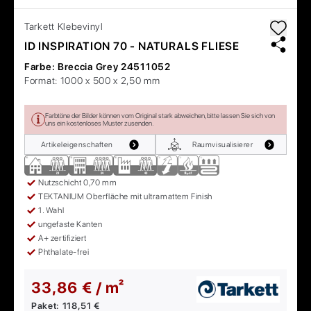
Tarkett
Klebevinyl
ID INSPIRATION 70 - NATURALS FLIESE
Farbe:
Breccia Grey 24511052
Format:
1000 x 500 x 2,50 mm
Farbtöne der Bilder können vom Original stark abweichen, bitte lassen Sie sich von
uns ein kostenloses Muster zusenden.
Artikeleigenschaften
Raumvisualisierer
Nutzschicht 0,70 mm
TEKTANIUM Oberfläche mit ultramattem Finish
1. Wahl
ungefaste Kanten
A+ zertifiziert
Phthalate-frei
33,86 € / m²
Paket:
118,51 €