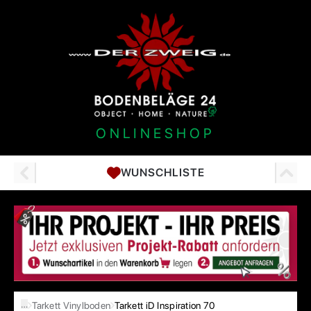
ONLINESHOP
WUNSCHLISTE
…
Tarkett Vinylboden
Tarkett iD Inspiration 70