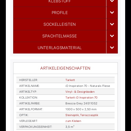
KLEBSTOFF
PROFILE
SOCKELLEISTEN
SPACHTELMASSE
UNTERLAGSMATERIAL
ARTIKELEIGENSCHAFTEN
HER­STEL­LER
:
Tar­kett
AR­TI­KEL­NA­ME
:
iD In­spi­ra­ti­on 70 - Na­tu­rals Flie­se
AR­TI­KEL­TYP
:
Vi­nyl- & De­sign­bo­den
KOL­LEK­TI­ON
:
Tar­kett iD In­spi­ra­ti­on 70
AR­TI­KEL­FAR­BE
:
Breccia Grey 24511052
AR­TI­KEL­FOR­MAT
:
1000 x 500 x 2,50 mm
OP­TIK
:
Stein­op­tik, Ter­raz­zoop­tik
VER­LE­GE­ART
:
zum Kle­ben
VER­PA­CKUNGS­EIN­HEIT
:
3,5 m²