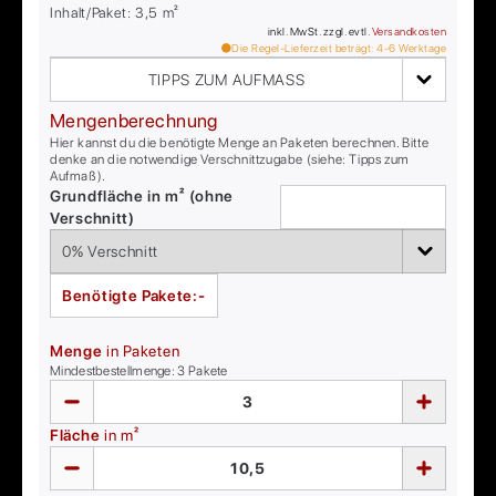
Inhalt/Paket:
3,5
m²
inkl. MwSt. zzgl. evtl.
Versandkosten
Die Regel-Lieferzeit beträgt:
4-6
Werktage
TIPPS ZUM AUFMASS
Mengenberechnung
Hier kannst du die benötigte Menge an Paketen berechnen. Bitte
denke an die notwendige Verschnittzugabe (siehe: Tipps zum
Aufmaß).
Grundfläche in m² (ohne
Verschnitt)
Benötigte Pakete:
-
Menge
in Paketen
Mindestbestellmenge:
3
Pakete
Fläche
in m²