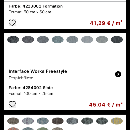
Farbe:
4223002 Formation
Format:
50 cm x 50 cm
41,29 € / m²
Interface
Works Freestyle
Teppichfliese
Farbe:
4284002 Slate
Format:
100 cm x 25 cm
45,04 € / m²