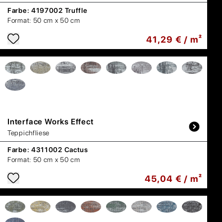
Farbe:
4197002 Truffle
Format:
50 cm x 50 cm
41,29 € / m²
Interface
Works Effect
Teppichfliese
Farbe:
4311002 Cactus
Format:
50 cm x 50 cm
45,04 € / m²