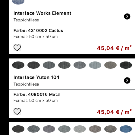
Interface
Works Element
Teppichfliese
Farbe:
4310002 Cactus
Format:
50 cm x 50 cm
45,04 € / m²
Interface
Yuton 104
Teppichfliese
Farbe:
4080016 Metal
Format:
50 cm x 50 cm
45,04 € / m²