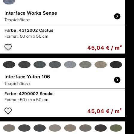
Interface
Works Sense
Teppichfliese
Farbe:
4312002 Cactus
Format:
50 cm x 50 cm
45,04 € / m²
Interface
Yuton 106
Teppichfliese
Farbe:
4290002 Smoke
Format:
50 cm x 50 cm
45,04 € / m²