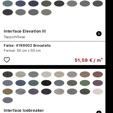
Interface
Elevation III
Teppichfliese
Farbe:
4199002 Brocatello
Format:
50 cm x 50 cm
51,59 € / m²
Interface
Icebreaker