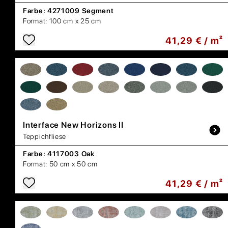
Farbe:
4271009 Segment
Format:
100 cm x 25 cm
41,29 € / m²
Interface
New Horizons II
Teppichfliese
Farbe:
4117003 Oak
Format:
50 cm x 50 cm
41,29 € / m²