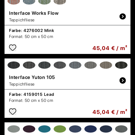
Interface
Works Flow
Teppichfliese
Farbe:
4276002 Mink
Format:
50 cm x 50 cm
45,04 € / m²
Interface
Yuton 105
Teppichfliese
Farbe:
4159015 Lead
Format:
50 cm x 50 cm
45,04 € / m²