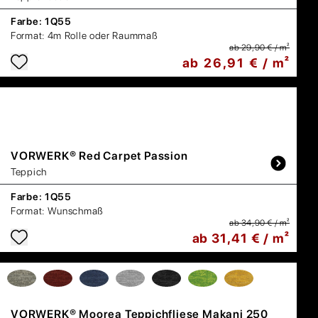
Farbe:
1Q55
Format:
4m Rolle oder Raummaß
ab 29,90 € / m²
ab 26,91 € / m²
VORWERK®
Red Carpet Passion
Teppich
Farbe:
1Q55
Format:
Wunschmaß
ab 34,90 € / m²
ab 31,41 € / m²
VORWERK®
Moorea Teppichfliese Makani 250