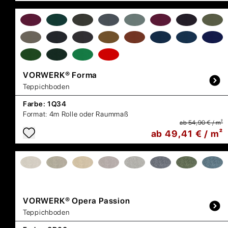
VORWERK®
Forma
Teppichboden
Farbe:
1Q34
Format:
4m Rolle oder Raummaß
ab 54,90 € / m²
ab 49,41 € / m²
VORWERK®
Opera Passion
Teppichboden