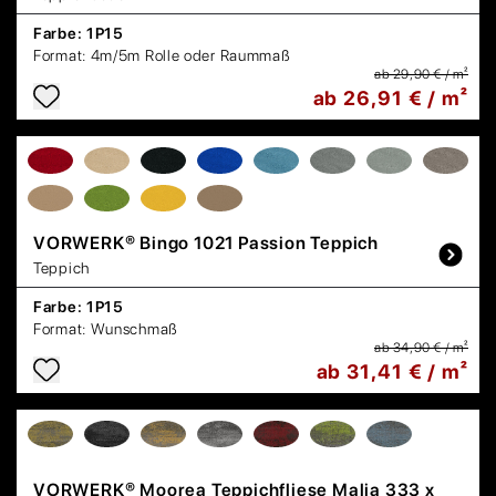
Farbe:
1P15
Format:
4m/5m Rolle oder Raummaß
ab 29,90 € / m²
ab 26,91 € / m²
VORWERK®
Bingo 1021 Passion Teppich
Teppich
Farbe:
1P15
Format:
Wunschmaß
ab 34,90 € / m²
ab 31,41 € / m²
VORWERK®
Moorea Teppichfliese Malia 333 x