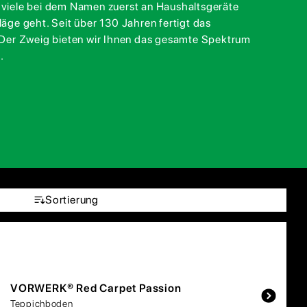
 viele bei dem Namen zuerst an Haushaltsgeräte
äge geht. Seit über 130 Jahren fertigt das
Der Zweig bieten wir Ihnen das gesamte Spektrum
.
Sortierung
VORWERK®
Red Carpet Passion
Teppichboden