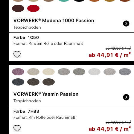
VORWERK®
Modena 1000 Passion
Teppichboden
Farbe:
1Q50
Format:
4m/5m Rolle oder Raummaß
ab 49,90 € / m²
ab 44,91 € / m²
VORWERK®
Yasmin Passion
Teppichboden
Farbe:
7H83
Format:
4m Rolle oder Raummaß
ab 49,90 € / m²
ab 44,91 € / m²