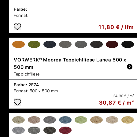
Farbe:
Format:
11,80 € / lfm
VORWERK®
Moorea Teppichfliese Lanea 500 x
500 mm
Teppichfliese
Farbe:
2F74
Format:
500 x 500 mm
34,30 € / m²
30,87 € / m²